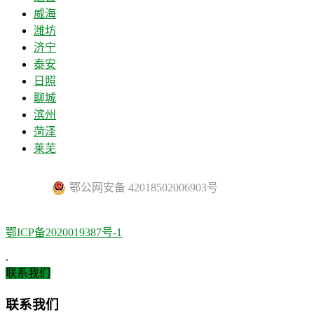
威海
潍坊
济宁
泰安
日照
聊城
滨州
菏泽
莱芜
鄂公网安备 42018502006903号
鄂ICP备2020019387号-1
.
联系我们
联系我们