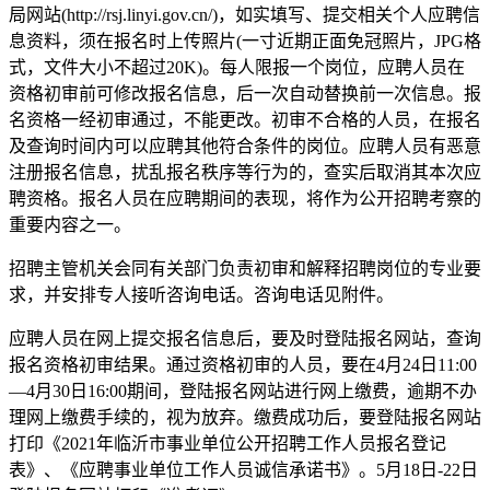
局网站(http://rsj.linyi.gov.cn/)，如实填写、提交相关个人应聘信
息资料，须在报名时上传照片(一寸近期正面免冠照片，JPG格
式，文件大小不超过20K)。每人限报一个岗位，应聘人员在
资格初审前可修改报名信息，后一次自动替换前一次信息。报
名资格一经初审通过，不能更改。初审不合格的人员，在报名
及查询时间内可以应聘其他符合条件的岗位。应聘人员有恶意
注册报名信息，扰乱报名秩序等行为的，查实后取消其本次应
聘资格。报名人员在应聘期间的表现，将作为公开招聘考察的
重要内容之一。
招聘主管机关会同有关部门负责初审和解释招聘岗位的专业要
求，并安排专人接听咨询电话。咨询电话见附件。
应聘人员在网上提交报名信息后，要及时登陆报名网站，查询
报名资格初审结果。通过资格初审的人员，要在4月24日11:00
—4月30日16:00期间，登陆报名网站进行网上缴费，逾期不办
理网上缴费手续的，视为放弃。缴费成功后，要登陆报名网站
打印《2021年临沂市事业单位公开招聘工作人员报名登记
表》、《应聘事业单位工作人员诚信承诺书》。5月18日-22日