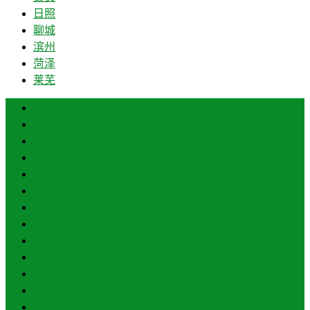
日照
聊城
滨州
菏泽
莱芜
济南
青岛
德州
临沂
淄博
枣庄
东营
烟台
威海
潍坊
济宁
泰安
日照