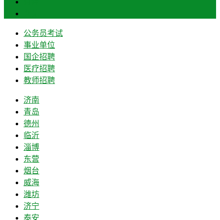
菏泽
莱芜
公务员考试
事业单位
国企招聘
医疗招聘
教师招聘
济南
青岛
德州
临沂
淄博
东营
烟台
威海
潍坊
济宁
泰安