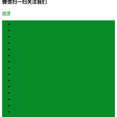
微信扫一扫关注我们
微博
首页
济南
青岛
德州
临沂
淄博
东营
烟台
威海
潍坊
济宁
泰安
日照
聊城
滨州