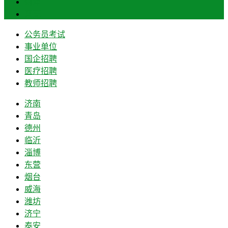
菏泽
莱芜
公务员考试
事业单位
国企招聘
医疗招聘
教师招聘
济南
青岛
德州
临沂
淄博
东营
烟台
威海
潍坊
济宁
泰安