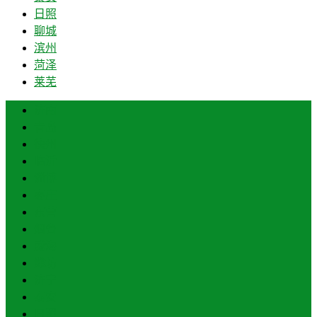
日照
聊城
滨州
菏泽
莱芜
济南
青岛
德州
临沂
淄博
枣庄
东营
烟台
威海
潍坊
济宁
泰安
日照