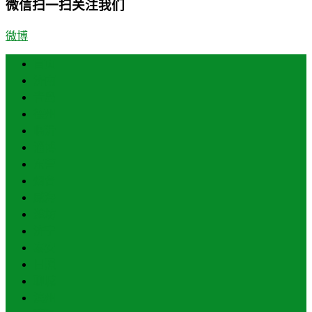
微信扫一扫关注我们
微博
首页
济南
青岛
德州
临沂
淄博
东营
烟台
威海
潍坊
济宁
泰安
日照
聊城
滨州