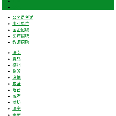
菏泽
莱芜
公务员考试
事业单位
国企招聘
医疗招聘
教师招聘
济南
青岛
德州
临沂
淄博
东营
烟台
威海
潍坊
济宁
泰安