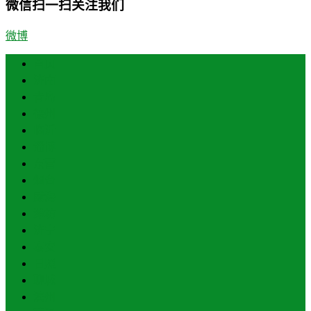
微信扫一扫关注我们
微博
首页
济南
青岛
德州
临沂
淄博
东营
烟台
威海
潍坊
济宁
泰安
日照
聊城
滨州