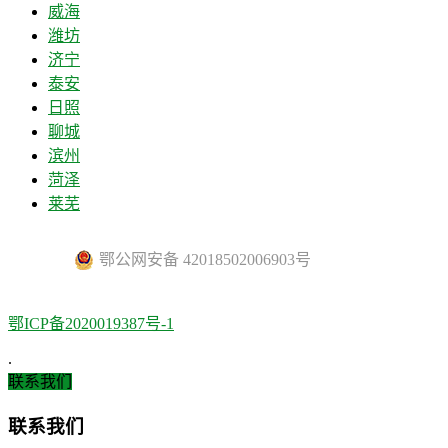
威海
潍坊
济宁
泰安
日照
聊城
滨州
菏泽
莱芜
鄂公网安备 42018502006903号
鄂ICP备2020019387号-1
.
联系我们
联系我们