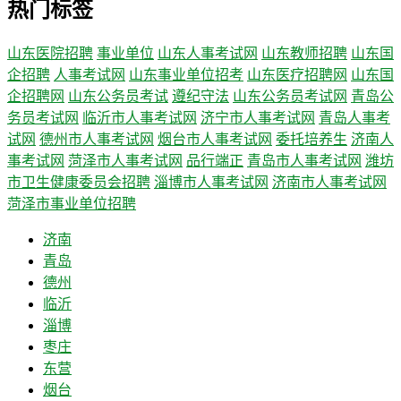
热门标签
山东医院招聘
事业单位
山东人事考试网
山东教师招聘
山东国
企招聘
人事考试网
山东事业单位招考
山东医疗招聘网
山东国
企招聘网
山东公务员考试
遵纪守法
山东公务员考试网
青岛公
务员考试网
临沂市人事考试网
济宁市人事考试网
青岛人事考
试网
德州市人事考试网
烟台市人事考试网
委托培养生
济南人
事考试网
菏泽市人事考试网
品行端正
青岛市人事考试网
潍坊
市卫生健康委员会招聘
淄博市人事考试网
济南市人事考试网
菏泽市事业单位招聘
济南
青岛
德州
临沂
淄博
枣庄
东营
烟台