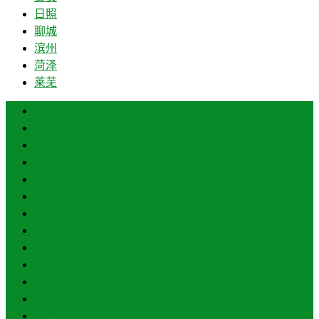
日照
聊城
滨州
菏泽
莱芜
济南
青岛
德州
临沂
淄博
枣庄
东营
烟台
威海
潍坊
济宁
泰安
日照