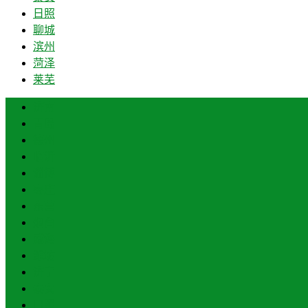
日照
聊城
滨州
菏泽
莱芜
济南
青岛
德州
临沂
淄博
枣庄
东营
烟台
威海
潍坊
济宁
泰安
日照