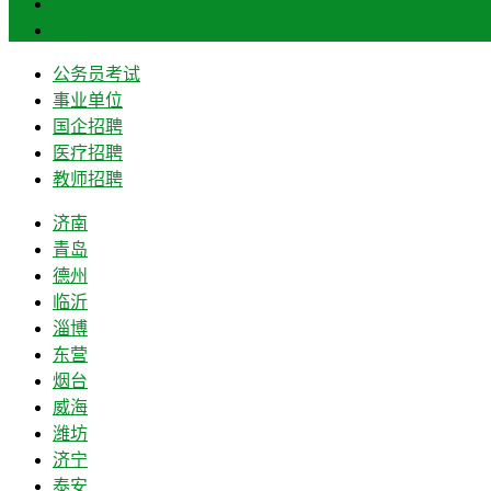
菏泽
莱芜
公务员考试
事业单位
国企招聘
医疗招聘
教师招聘
济南
青岛
德州
临沂
淄博
东营
烟台
威海
潍坊
济宁
泰安