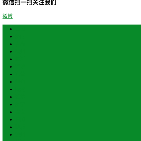
微信扫一扫关注我们
微博
首页
济南
青岛
德州
临沂
淄博
东营
烟台
威海
潍坊
济宁
泰安
日照
聊城
滨州