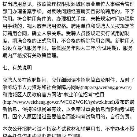
提出聘用意见，按照管理权限报潍城区事业单位人事综合管理
部门办理备案手续。对反映问题经查属实且影响聘用的，不予
聘用。符合聘用条件的，办理相关手续，未按规定时间办理聘
用手续的，视为放弃聘用资格。聘用单位和受聘人员按规定签
订聘用合同，确立人事关系。受聘人员按规定实行试用期制
度，期满合格的正式聘用，不合格的解除聘用合同。新聘用人
员设立最低服务年限，最低服务年限为三年(含试用期)，服务
期内严格按有关政策管理。
七、有关说明
应聘人员在应聘期间，应仔细阅读本招聘简章及附件，及时了
解潍坊市人力资源和社会保障局网站(http://rsj.weifang.gov.cn/)
和潍城区人民政府官方网站“事业单位招考”栏目
(http://www.weicheng.gov.cn/WCQZWGK/sydwzk.html)发布的最
新信息，保持通讯畅通有效，以免错过重要信息而影响考试聘
用。因个人原因错过重要信息而影响考试聘用的，自行负责。
本次公开招聘考试不指定考试教材和辅导用书，不举办也不授
权委托任何机构举办考试辅导培训班。