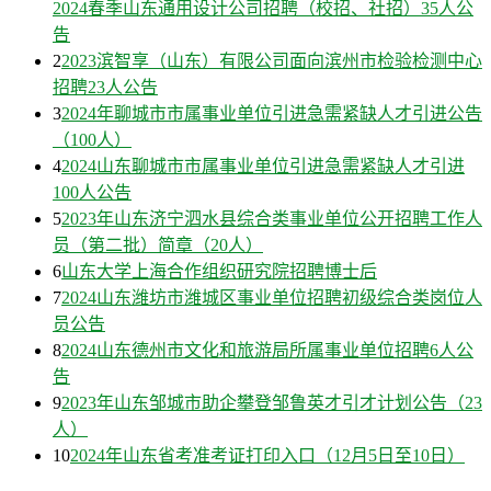
2024春季山东通用设计公司招聘（校招、社招）35人公
告
2
2023滨智享（山东）有限公司面向滨州市检验检测中心
招聘23人公告
3
2024年聊城市市属事业单位引进急需紧缺人才引进公告
（100人）
4
2024山东聊城市市属事业单位引进急需紧缺人才引进
100人公告
5
2023年山东济宁泗水县综合类事业单位公开招聘工作人
员（第二批）简章（20人）
6
山东大学上海合作组织研究院招聘博士后
7
2024山东潍坊市潍城区事业单位招聘初级综合类岗位人
员公告
8
2024山东德州市文化和旅游局所属事业单位招聘6人公
告
9
2023年山东邹城市助企攀登邹鲁英才引才计划公告（23
人）
10
2024年山东省考准考证打印入口（12月5日至10日）