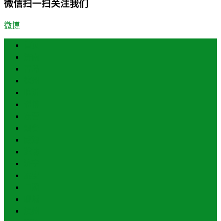
微信扫一扫关注我们
微博
首页
济南
青岛
德州
临沂
淄博
东营
烟台
威海
潍坊
济宁
泰安
日照
聊城
滨州