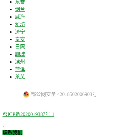
东营
烟台
威海
潍坊
济宁
泰安
日照
聊城
滨州
菏泽
莱芜
鄂公网安备 42018502006903号
鄂ICP备2020019387号-1
.
联系我们