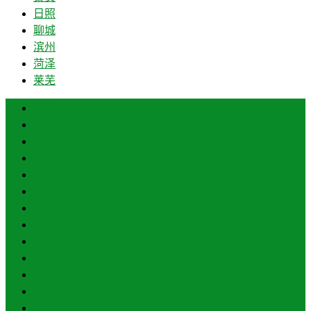
日照
聊城
滨州
菏泽
莱芜
济南
青岛
德州
临沂
淄博
枣庄
东营
烟台
威海
潍坊
济宁
泰安
日照