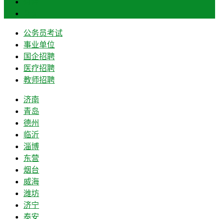
菏泽
莱芜
公务员考试
事业单位
国企招聘
医疗招聘
教师招聘
济南
青岛
德州
临沂
淄博
东营
烟台
威海
潍坊
济宁
泰安