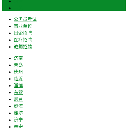
菏泽
莱芜
公务员考试
事业单位
国企招聘
医疗招聘
教师招聘
济南
青岛
德州
临沂
淄博
东营
烟台
威海
潍坊
济宁
泰安