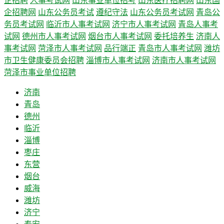
企招聘
人事考试网
山东事业单位招考
山东医疗招聘网
山东国
企招聘网
山东公务员考试
遵纪守法
山东公务员考试网
青岛公
务员考试网
临沂市人事考试网
济宁市人事考试网
青岛人事考
试网
德州市人事考试网
烟台市人事考试网
委托培养生
济南人
事考试网
菏泽市人事考试网
品行端正
青岛市人事考试网
潍坊
市卫生健康委员会招聘
淄博市人事考试网
济南市人事考试网
菏泽市事业单位招聘
济南
青岛
德州
临沂
淄博
枣庄
东营
烟台
威海
潍坊
济宁