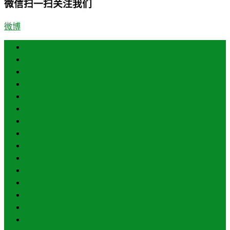
微信扫一扫关注我们
微博
首页
济南
青岛
德州
临沂
淄博
东营
烟台
威海
潍坊
济宁
泰安
日照
聊城
滨州