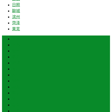
日照
聊城
滨州
菏泽
莱芜
济南
青岛
德州
临沂
淄博
枣庄
东营
烟台
威海
潍坊
济宁
泰安
日照