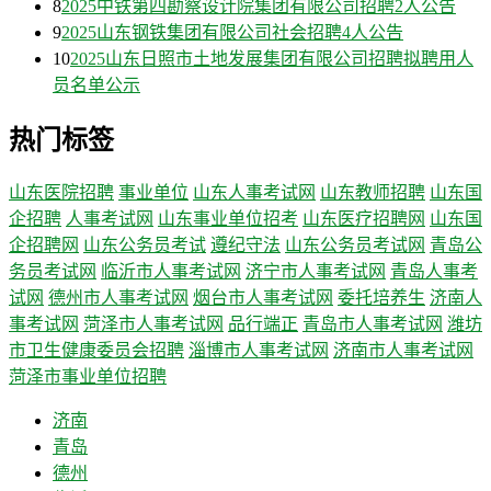
8
2025中铁第四勘察设计院集团有限公司招聘2人公告
9
2025山东钢铁集团有限公司社会招聘4人公告
10
2025山东日照市土地发展集团有限公司招聘拟聘用人
员名单公示
热门标签
山东医院招聘
事业单位
山东人事考试网
山东教师招聘
山东国
企招聘
人事考试网
山东事业单位招考
山东医疗招聘网
山东国
企招聘网
山东公务员考试
遵纪守法
山东公务员考试网
青岛公
务员考试网
临沂市人事考试网
济宁市人事考试网
青岛人事考
试网
德州市人事考试网
烟台市人事考试网
委托培养生
济南人
事考试网
菏泽市人事考试网
品行端正
青岛市人事考试网
潍坊
市卫生健康委员会招聘
淄博市人事考试网
济南市人事考试网
菏泽市事业单位招聘
济南
青岛
德州