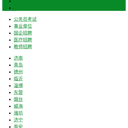
菏泽
莱芜
公务员考试
事业单位
国企招聘
医疗招聘
教师招聘
济南
青岛
德州
临沂
淄博
东营
烟台
威海
潍坊
济宁
泰安