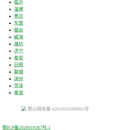
临沂
淄博
枣庄
东营
烟台
威海
潍坊
济宁
泰安
日照
聊城
滨州
菏泽
莱芜
鄂公网安备 42018502006903号
鄂ICP备2020019387号-1