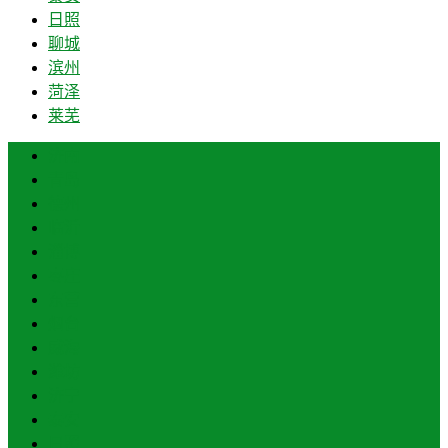
日照
聊城
滨州
菏泽
莱芜
济南
青岛
德州
临沂
淄博
枣庄
东营
烟台
威海
潍坊
济宁
泰安
日照