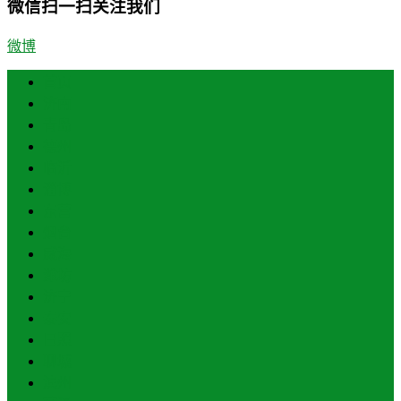
微信扫一扫关注我们
微博
首页
济南
青岛
德州
临沂
淄博
东营
烟台
威海
潍坊
济宁
泰安
日照
聊城
滨州