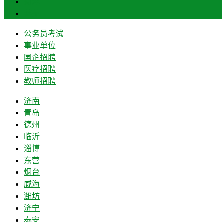
菏泽
莱芜
公务员考试
事业单位
国企招聘
医疗招聘
教师招聘
济南
青岛
德州
临沂
淄博
东营
烟台
威海
潍坊
济宁
泰安