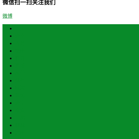
微信扫一扫关注我们
微博
首页
济南
青岛
德州
临沂
淄博
东营
烟台
威海
潍坊
济宁
泰安
日照
聊城
滨州