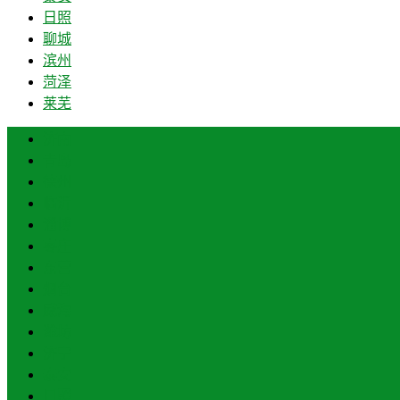
日照
聊城
滨州
菏泽
莱芜
济南
青岛
德州
临沂
淄博
枣庄
东营
烟台
威海
潍坊
济宁
泰安
日照