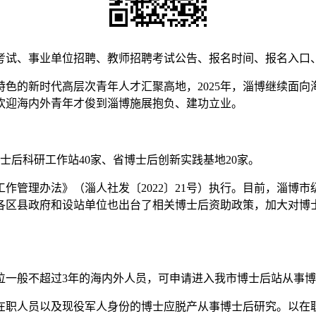
考试、事业单位招聘、教师招聘考试公告、报名时间、报名入口
色的新时代高层次青年人才汇聚高地，2025年，淄博继续面
欢迎海内外青年才俊到淄博施展抱负、建功立业。
博士后科研工作站40家、省博士后创新实践基地20家。
作管理办法》（淄人社发〔2022〕21号）执行。目前，淄博
各区县政府和设站单位也出台了相关博士后资助政策，加大对博
位一般不超过3年的海内外人员，可申请进入我市博士后站从事
在职人员以及现役军人身份的博士应脱产从事博士后研究。以在