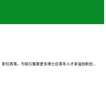
、职位表等。为吸引集聚更多博士后青年人才来淄创新创…