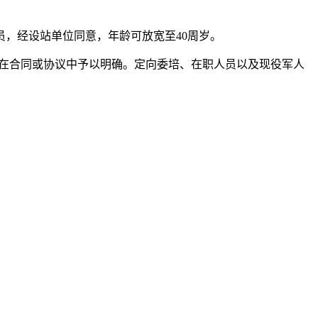
，经设站单位同意，年龄可放宽至40周岁。
并在合同或协议中予以明确。定向委培、在职人员以及现役军人