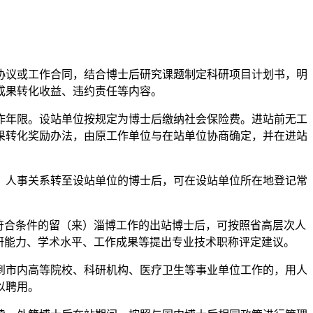
协议或工作合同，结合博士后研究课题制定科研项目计划书，明
成果转化收益、违约责任等内容。
作年限。设站单位按规定为博士后缴纳社会保险费。进站前无工
果转化奖励办法，由原工作单位与在站单位协商确定，并在进站
。人事关系转至设站单位的博士后，可在设站单位所在地登记常
符合条件的留（来）淄博工作的出站博士后，可按照省高层次人
研能力、学术水平、工作成果等提出专业技术职称评定建议。
到市内高等院校、科研机构、医疗卫生等事业单位工作的，用人
以聘用。