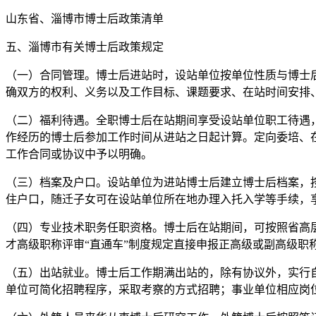
山东省、淄博市博士后政策清单
五、淄博市有关博士后政策规定
（一）合同管理。博士后进站时，设站单位按单位性质与博士
确双方的权利、义务以及工作目标、课题要求、在站时间安排
（二）福利待遇。全职博士后在站期间享受设站单位职工待遇
作经历的博士后参加工作时间从进站之日起计算。定向委培、
工作合同或协议中予以明确。
（三）档案及户口。设站单位为进站博士后建立博士后档案，
住户口，随迁子女可在设站单位所在地办理入托入学等手续，
（四）专业技术职务任职资格。博士后在站期间，可按照省高
才高级职称评审“直通车”制度规定直接申报正高级或副高级
（五）出站就业。博士后工作期满出站的，除有协议外，实行
单位可简化招聘程序，采取考察的方式招聘；事业单位相应岗