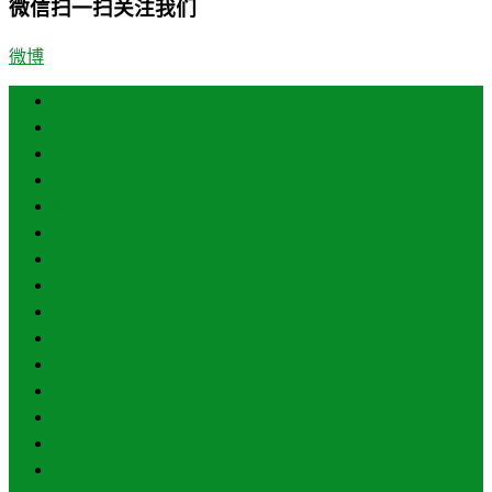
微信扫一扫关注我们
微博
首页
济南
青岛
德州
临沂
淄博
东营
烟台
威海
潍坊
济宁
泰安
日照
聊城
滨州