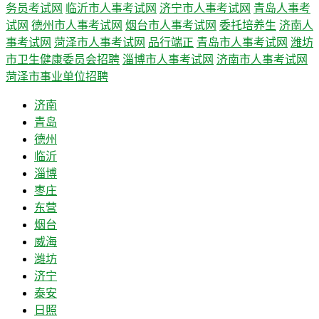
务员考试网
临沂市人事考试网
济宁市人事考试网
青岛人事考
试网
德州市人事考试网
烟台市人事考试网
委托培养生
济南人
事考试网
菏泽市人事考试网
品行端正
青岛市人事考试网
潍坊
市卫生健康委员会招聘
淄博市人事考试网
济南市人事考试网
菏泽市事业单位招聘
济南
青岛
德州
临沂
淄博
枣庄
东营
烟台
威海
潍坊
济宁
泰安
日照