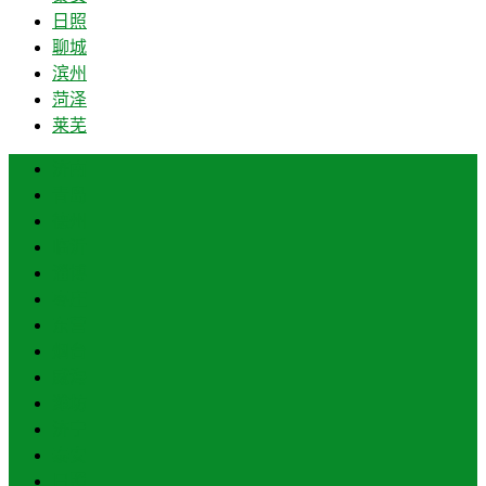
日照
聊城
滨州
菏泽
莱芜
济南
青岛
德州
临沂
淄博
枣庄
东营
烟台
威海
潍坊
济宁
泰安
日照