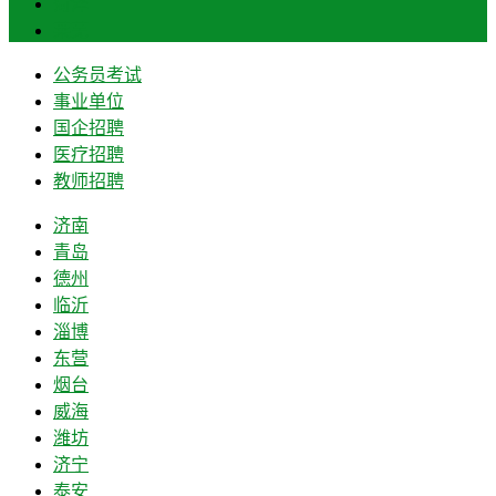
菏泽
莱芜
公务员考试
事业单位
国企招聘
医疗招聘
教师招聘
济南
青岛
德州
临沂
淄博
东营
烟台
威海
潍坊
济宁
泰安