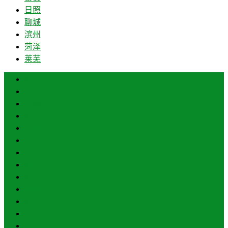
日照
聊城
滨州
菏泽
莱芜
济南
青岛
德州
临沂
淄博
枣庄
东营
烟台
威海
潍坊
济宁
泰安
日照