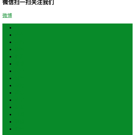
微信扫一扫关注我们
微博
首页
济南
青岛
德州
临沂
淄博
东营
烟台
威海
潍坊
济宁
泰安
日照
聊城
滨州