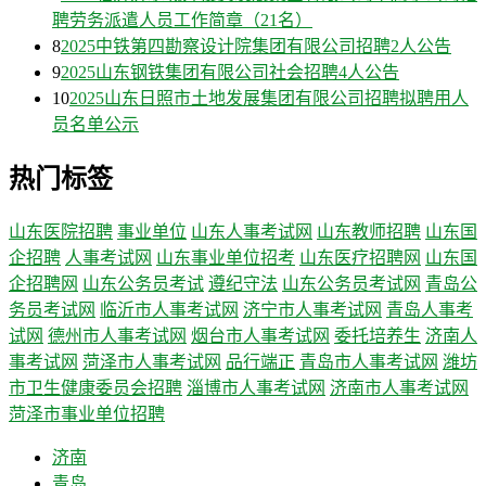
聘劳务派遣人员工作简章（21名）
8
2025中铁第四勘察设计院集团有限公司招聘2人公告
9
2025山东钢铁集团有限公司社会招聘4人公告
10
2025山东日照市土地发展集团有限公司招聘拟聘用人
员名单公示
热门标签
山东医院招聘
事业单位
山东人事考试网
山东教师招聘
山东国
企招聘
人事考试网
山东事业单位招考
山东医疗招聘网
山东国
企招聘网
山东公务员考试
遵纪守法
山东公务员考试网
青岛公
务员考试网
临沂市人事考试网
济宁市人事考试网
青岛人事考
试网
德州市人事考试网
烟台市人事考试网
委托培养生
济南人
事考试网
菏泽市人事考试网
品行端正
青岛市人事考试网
潍坊
市卫生健康委员会招聘
淄博市人事考试网
济南市人事考试网
菏泽市事业单位招聘
济南
青岛