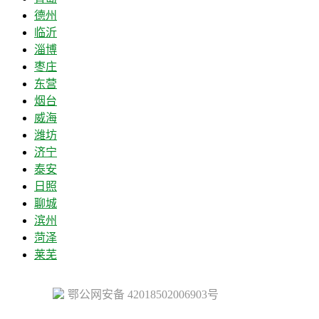
德州
临沂
淄博
枣庄
东营
烟台
威海
潍坊
济宁
泰安
日照
聊城
滨州
菏泽
莱芜
鄂公网安备 42018502006903号