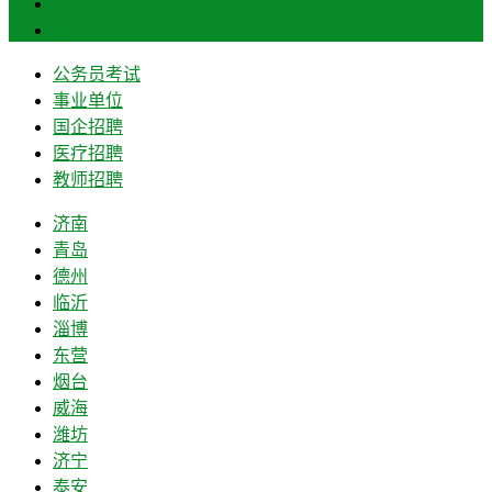
菏泽
莱芜
公务员考试
事业单位
国企招聘
医疗招聘
教师招聘
济南
青岛
德州
临沂
淄博
东营
烟台
威海
潍坊
济宁
泰安