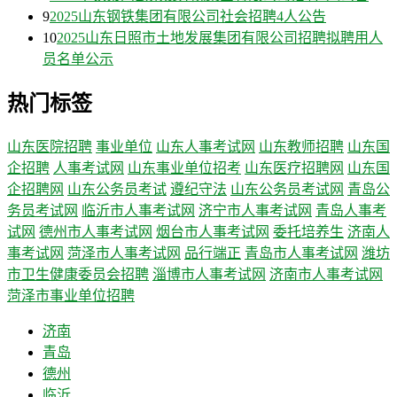
9
2025山东钢铁集团有限公司社会招聘4人公告
10
2025山东日照市土地发展集团有限公司招聘拟聘用人
员名单公示
热门标签
山东医院招聘
事业单位
山东人事考试网
山东教师招聘
山东国
企招聘
人事考试网
山东事业单位招考
山东医疗招聘网
山东国
企招聘网
山东公务员考试
遵纪守法
山东公务员考试网
青岛公
务员考试网
临沂市人事考试网
济宁市人事考试网
青岛人事考
试网
德州市人事考试网
烟台市人事考试网
委托培养生
济南人
事考试网
菏泽市人事考试网
品行端正
青岛市人事考试网
潍坊
市卫生健康委员会招聘
淄博市人事考试网
济南市人事考试网
菏泽市事业单位招聘
济南
青岛
德州
临沂