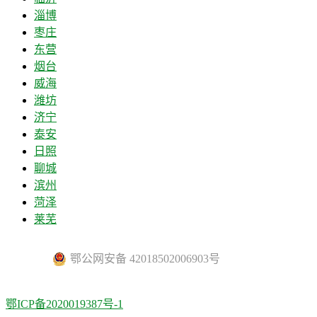
淄博
枣庄
东营
烟台
威海
潍坊
济宁
泰安
日照
聊城
滨州
菏泽
莱芜
鄂公网安备 42018502006903号
鄂ICP备2020019387号-1