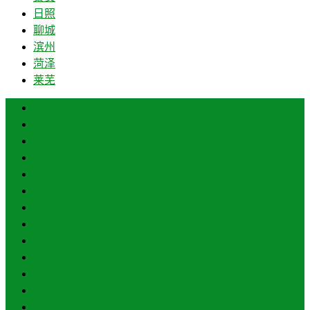
日照
聊城
滨州
菏泽
莱芜
济南
青岛
德州
临沂
淄博
枣庄
东营
烟台
威海
潍坊
济宁
泰安
日照