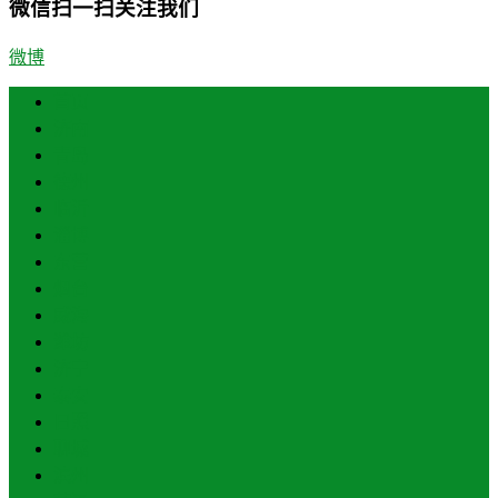
微信扫一扫关注我们
微博
首页
济南
青岛
德州
临沂
淄博
东营
烟台
威海
潍坊
济宁
泰安
日照
聊城
滨州