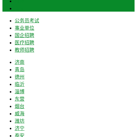
菏泽
莱芜
公务员考试
事业单位
国企招聘
医疗招聘
教师招聘
济南
青岛
德州
临沂
淄博
东营
烟台
威海
潍坊
济宁
泰安