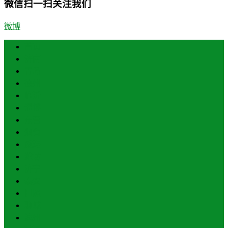
微信扫一扫关注我们
微博
首页
济南
青岛
德州
临沂
淄博
东营
烟台
威海
潍坊
济宁
泰安
日照
聊城
滨州