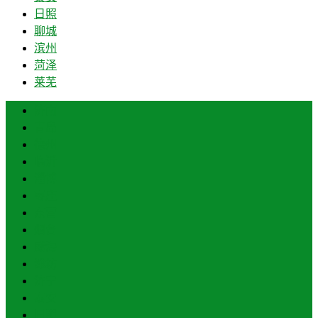
日照
聊城
滨州
菏泽
莱芜
济南
青岛
德州
临沂
淄博
枣庄
东营
烟台
威海
潍坊
济宁
泰安
日照