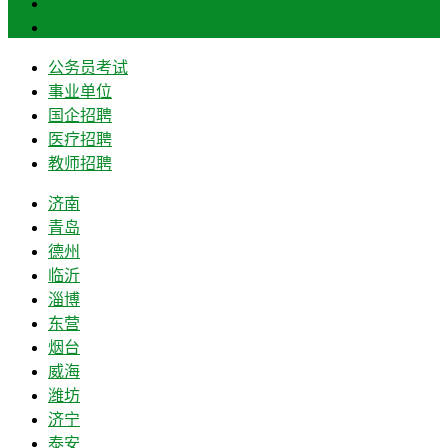
菏泽
莱芜
公务员考试
事业单位
国企招聘
医疗招聘
教师招聘
济南
青岛
德州
临沂
淄博
东营
烟台
威海
潍坊
济宁
泰安