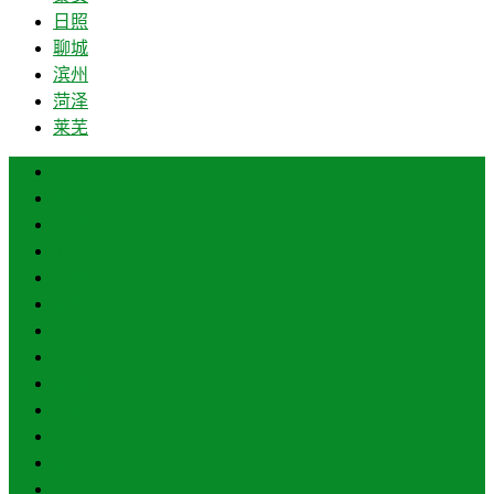
日照
聊城
滨州
菏泽
莱芜
济南
青岛
德州
临沂
淄博
枣庄
东营
烟台
威海
潍坊
济宁
泰安
日照