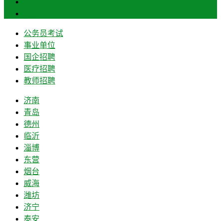
菏泽
莱芜
公务员考试
事业单位
国企招聘
医疗招聘
教师招聘
济南
青岛
德州
临沂
淄博
东营
烟台
威海
潍坊
济宁
泰安