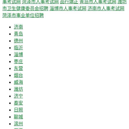
事考试网
菏泽市人事考试网
品行端正
青岛市人事考试网
潍坊
市卫生健康委员会招聘
淄博市人事考试网
济南市人事考试网
菏泽市事业单位招聘
济南
青岛
德州
临沂
淄博
枣庄
东营
烟台
威海
潍坊
济宁
泰安
日照
聊城
滨州