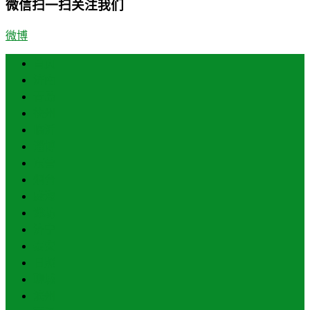
微信扫一扫关注我们
微博
首页
济南
青岛
德州
临沂
淄博
东营
烟台
威海
潍坊
济宁
泰安
日照
聊城
滨州