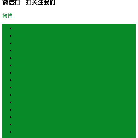
微信扫一扫关注我们
微博
首页
济南
青岛
德州
临沂
淄博
东营
烟台
威海
潍坊
济宁
泰安
日照
聊城
滨州