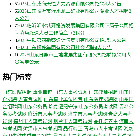
5
2025山东威海天恒人力资源有限公司招聘4人公告
6
2025山东临沂市沂水龙山矿业有限公司专业人才招聘2
人公告
7
2025临沂沂水城开投资发展集团有限公司下属子公司招
聘劳务派遣人员工作简章（21名）
8
2025中铁第四勘察设计院集团有限公司招聘2人公告
9
2025山东钢铁集团有限公司社会招聘4人公告
10
2025山东日照市土地发展集团有限公司招聘拟聘用人
员名单公示
热门标签
山东医院招聘
事业单位
山东人事考试网
山东教师招聘
山东国
企招聘
人事考试网
山东事业单位招考
山东医疗招聘网
山东国
企招聘网
山东公务员考试
遵纪守法
山东公务员考试网
青岛公
务员考试网
临沂市人事考试网
济宁市人事考试网
青岛人事考
试网
德州市人事考试网
烟台市人事考试网
委托培养生
济南人
事考试网
菏泽市人事考试网
品行端正
青岛市人事考试网
潍坊
市卫生健康委员会招聘
淄博市人事考试网
济南市人事考试网