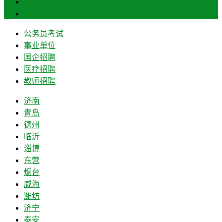
菏泽
莱芜
公务员考试
事业单位
国企招聘
医疗招聘
教师招聘
济南
青岛
德州
临沂
淄博
东营
烟台
威海
潍坊
济宁
泰安