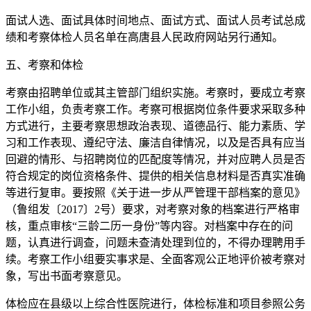
面试人选、面试具体时间地点、面试方式、面试人员考试总成
绩和考察体检人员名单在高唐县人民政府网站另行通知。
五、考察和体检
考察由招聘单位或其主管部门组织实施。考察时，要成立考察
工作小组，负责考察工作。考察可根据岗位条件要求采取多种
方式进行，主要考察思想政治表现、道德品行、能力素质、学
习和工作表现、遵纪守法、廉洁自律情况，以及是否具有应当
回避的情形、与招聘岗位的匹配度等情况，并对应聘人员是否
符合规定的岗位资格条件、提供的相关信息材料是否真实准确
等进行复审。要按照《关于进一步从严管理干部档案的意见》
（鲁组发〔2017〕2号）要求，对考察对象的档案进行严格审
核，重点审核“三龄二历一身份”等内容。对档案中存在的问
题，认真进行调查，问题未查清处理到位的，不得办理聘用手
续。考察工作小组要实事求是、全面客观公正地评价被考察对
象，写出书面考察意见。
体检应在县级以上综合性医院进行，体检标准和项目参照公务