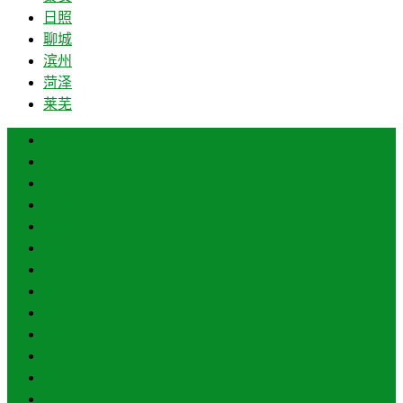
日照
聊城
滨州
菏泽
莱芜
济南
青岛
德州
临沂
淄博
枣庄
东营
烟台
威海
潍坊
济宁
泰安
日照