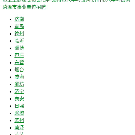
菏泽市事业单位招聘
济南
青岛
德州
临沂
淄博
枣庄
东营
烟台
威海
潍坊
济宁
泰安
日照
聊城
滨州
菏泽
莱芜