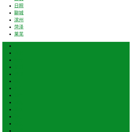
日照
聊城
滨州
菏泽
莱芜
济南
青岛
德州
临沂
淄博
枣庄
东营
烟台
威海
潍坊
济宁
泰安
日照