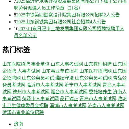
7
2025临沂沂水城开投资发展集团有限公司下属子公司招
聘劳务派遣人员工作简章（21名）
8
2025中铁第四勘察设计院集团有限公司招聘2人公告
9
2025山东钢铁集团有限公司社会招聘4人公告
10
2025山东日照市土地发展集团有限公司招聘拟聘用人
员名单公示
热门标签
山东医院招聘
事业单位
山东人事考试网
山东教师招聘
山东国
企招聘
人事考试网
山东事业单位招考
山东医疗招聘网
山东国
企招聘网
山东公务员考试
遵纪守法
山东公务员考试网
青岛公
务员考试网
临沂市人事考试网
济宁市人事考试网
青岛人事考
试网
德州市人事考试网
烟台市人事考试网
委托培养生
济南人
事考试网
菏泽市人事考试网
品行端正
青岛市人事考试网
潍坊
市卫生健康委员会招聘
淄博市人事考试网
济南市人事考试网
菏泽市事业单位招聘
济南