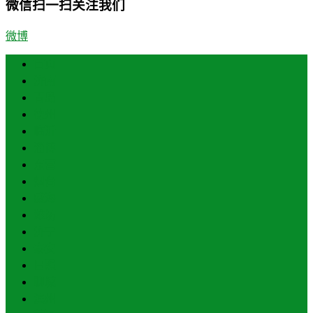
微信扫一扫关注我们
微博
首页
济南
青岛
德州
临沂
淄博
东营
烟台
威海
潍坊
济宁
泰安
日照
聊城
滨州