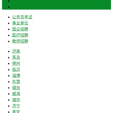
菏泽
莱芜
公务员考试
事业单位
国企招聘
医疗招聘
教师招聘
济南
青岛
德州
临沂
淄博
东营
烟台
威海
潍坊
济宁
泰安