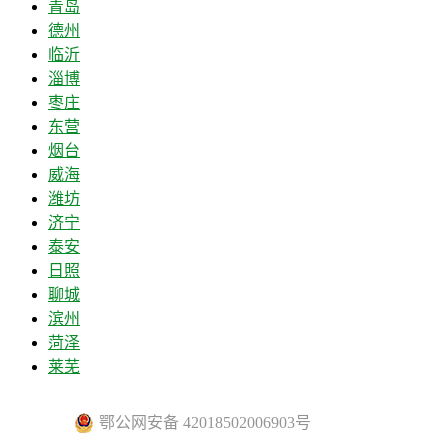
青岛
德州
临沂
淄博
枣庄
东营
烟台
威海
潍坊
济宁
泰安
日照
聊城
滨州
菏泽
莱芜
鄂公网安备 42018502006903号