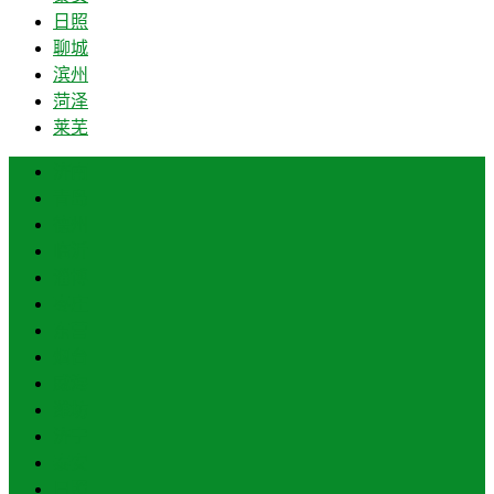
日照
聊城
滨州
菏泽
莱芜
济南
青岛
德州
临沂
淄博
枣庄
东营
烟台
威海
潍坊
济宁
泰安
日照