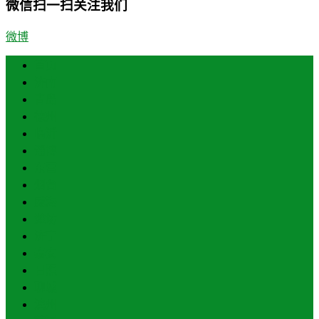
微信扫一扫关注我们
微博
首页
济南
青岛
德州
临沂
淄博
东营
烟台
威海
潍坊
济宁
泰安
日照
聊城
滨州