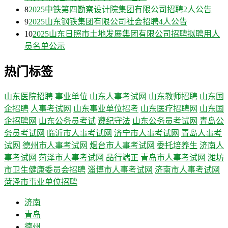
8
2025中铁第四勘察设计院集团有限公司招聘2人公告
9
2025山东钢铁集团有限公司社会招聘4人公告
10
2025山东日照市土地发展集团有限公司招聘拟聘用人
员名单公示
热门标签
山东医院招聘
事业单位
山东人事考试网
山东教师招聘
山东国
企招聘
人事考试网
山东事业单位招考
山东医疗招聘网
山东国
企招聘网
山东公务员考试
遵纪守法
山东公务员考试网
青岛公
务员考试网
临沂市人事考试网
济宁市人事考试网
青岛人事考
试网
德州市人事考试网
烟台市人事考试网
委托培养生
济南人
事考试网
菏泽市人事考试网
品行端正
青岛市人事考试网
潍坊
市卫生健康委员会招聘
淄博市人事考试网
济南市人事考试网
菏泽市事业单位招聘
济南
青岛
德州