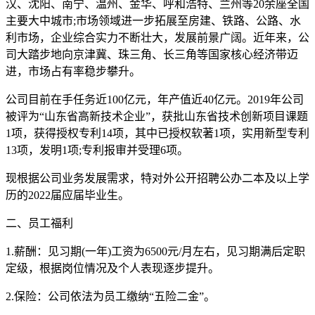
汉、沈阳、南宁、温州、金华、呼和浩特、兰州等20余座全国
主要大中城市;市场领域进一步拓展至房建、铁路、公路、水
利市场，企业综合实力不断壮大，发展前景广阔。近年来，公
司大踏步地向京津冀、珠三角、长三角等国家核心经济带迈
进，市场占有率稳步攀升。
公司目前在手任务近100亿元，年产值近40亿元。2019年公司
被评为“山东省高新技术企业”，获批山东省技术创新项目课题
1项，获得授权专利14项，其中已授权软著1项，实用新型专利
13项，发明1项;专利报审并受理6项。
现根据公司业务发展需求，特对外公开招聘公办二本及以上学
历的2022届应届毕业生。
二、员工福利
1.薪酬：见习期(一年)工资为6500元/月左右，见习期满后定职
定级，根据岗位情况及个人表现逐步提升。
2.保险：公司依法为员工缴纳“五险二金”。