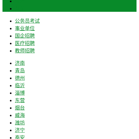
菏泽
莱芜
公务员考试
事业单位
国企招聘
医疗招聘
教师招聘
济南
青岛
德州
临沂
淄博
东营
烟台
威海
潍坊
济宁
泰安