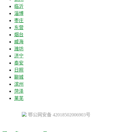
临沂
淄博
枣庄
东营
烟台
威海
潍坊
济宁
泰安
日照
聊城
滨州
菏泽
莱芜
鄂公网安备 42018502006903号