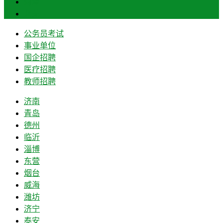
菏泽
莱芜
公务员考试
事业单位
国企招聘
医疗招聘
教师招聘
济南
青岛
德州
临沂
淄博
东营
烟台
威海
潍坊
济宁
泰安