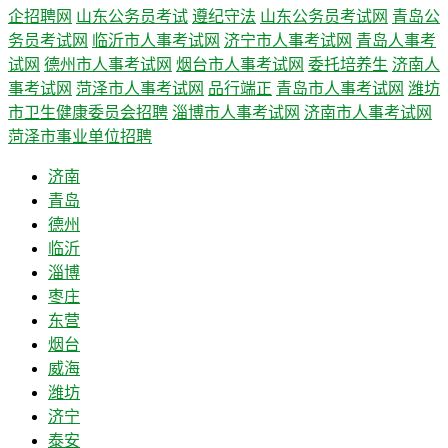
企招聘网
山东公务员考试
遵纪守法
山东公务员考试网
青岛公
务员考试网
临沂市人事考试网
济宁市人事考试网
青岛人事考
试网
德州市人事考试网
烟台市人事考试网
委托培养生
济南人
事考试网
菏泽市人事考试网
品行端正
青岛市人事考试网
潍坊
市卫生健康委员会招聘
淄博市人事考试网
济南市人事考试网
菏泽市事业单位招聘
济南
青岛
德州
临沂
淄博
枣庄
东营
烟台
威海
潍坊
济宁
泰安