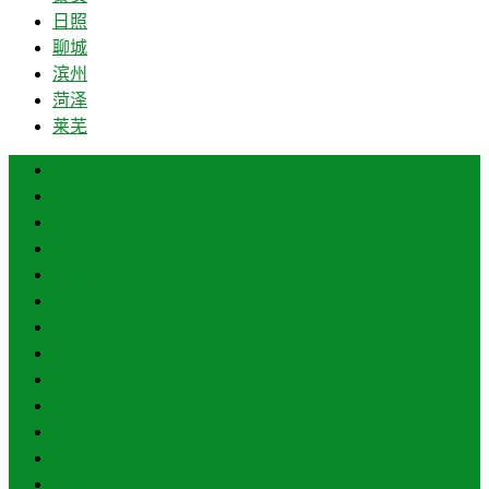
日照
聊城
滨州
菏泽
莱芜
济南
青岛
德州
临沂
淄博
枣庄
东营
烟台
威海
潍坊
济宁
泰安
日照