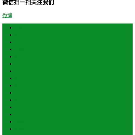
微信扫一扫关注我们
微博
首页
济南
青岛
德州
临沂
淄博
东营
烟台
威海
潍坊
济宁
泰安
日照
聊城
滨州