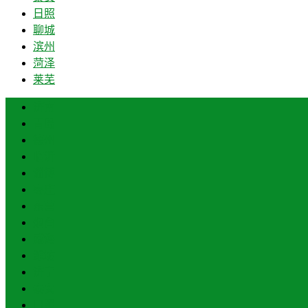
日照
聊城
滨州
菏泽
莱芜
济南
青岛
德州
临沂
淄博
枣庄
东营
烟台
威海
潍坊
济宁
泰安
日照