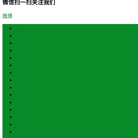
微信扫一扫关注我们
微博
首页
济南
青岛
德州
临沂
淄博
东营
烟台
威海
潍坊
济宁
泰安
日照
聊城
滨州