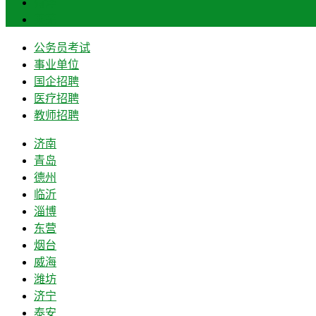
菏泽
莱芜
公务员考试
事业单位
国企招聘
医疗招聘
教师招聘
济南
青岛
德州
临沂
淄博
东营
烟台
威海
潍坊
济宁
泰安