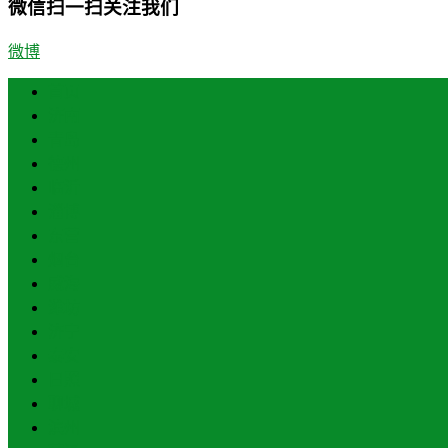
微信扫一扫关注我们
微博
首页
济南
青岛
德州
临沂
淄博
东营
烟台
威海
潍坊
济宁
泰安
日照
聊城
滨州