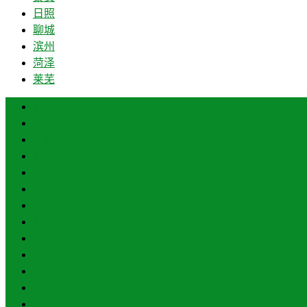
日照
聊城
滨州
菏泽
莱芜
济南
青岛
德州
临沂
淄博
枣庄
东营
烟台
威海
潍坊
济宁
泰安
日照