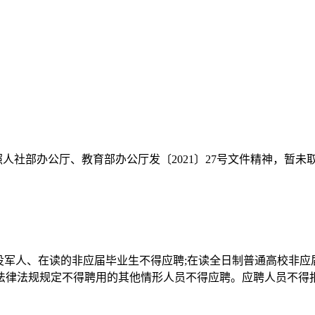
照人社部办公厅、教育部办公厅发〔2021〕27号文件精神，暂
现役军人、在读的非应届毕业生不得应聘;在读全日制普通高校非
律法规规定不得聘用的其他情形人员不得应聘。应聘人员不得报考有