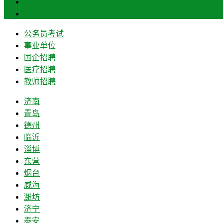
菏泽
莱芜
公务员考试
事业单位
国企招聘
医疗招聘
教师招聘
济南
青岛
德州
临沂
淄博
东营
烟台
威海
潍坊
济宁
泰安