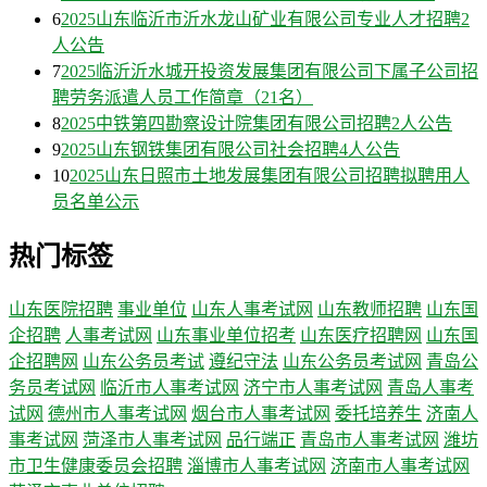
6
2025山东临沂市沂水龙山矿业有限公司专业人才招聘2
人公告
7
2025临沂沂水城开投资发展集团有限公司下属子公司招
聘劳务派遣人员工作简章（21名）
8
2025中铁第四勘察设计院集团有限公司招聘2人公告
9
2025山东钢铁集团有限公司社会招聘4人公告
10
2025山东日照市土地发展集团有限公司招聘拟聘用人
员名单公示
热门标签
山东医院招聘
事业单位
山东人事考试网
山东教师招聘
山东国
企招聘
人事考试网
山东事业单位招考
山东医疗招聘网
山东国
企招聘网
山东公务员考试
遵纪守法
山东公务员考试网
青岛公
务员考试网
临沂市人事考试网
济宁市人事考试网
青岛人事考
试网
德州市人事考试网
烟台市人事考试网
委托培养生
济南人
事考试网
菏泽市人事考试网
品行端正
青岛市人事考试网
潍坊
市卫生健康委员会招聘
淄博市人事考试网
济南市人事考试网