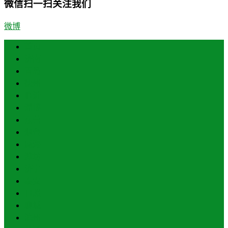
微信扫一扫关注我们
微博
首页
济南
青岛
德州
临沂
淄博
东营
烟台
威海
潍坊
济宁
泰安
日照
聊城
滨州