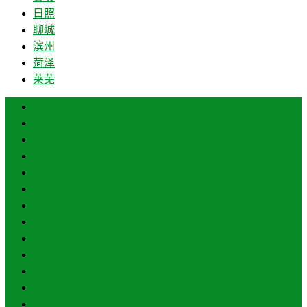
日照
聊城
滨州
菏泽
莱芜
济南
青岛
德州
临沂
淄博
枣庄
东营
烟台
威海
潍坊
济宁
泰安
日照