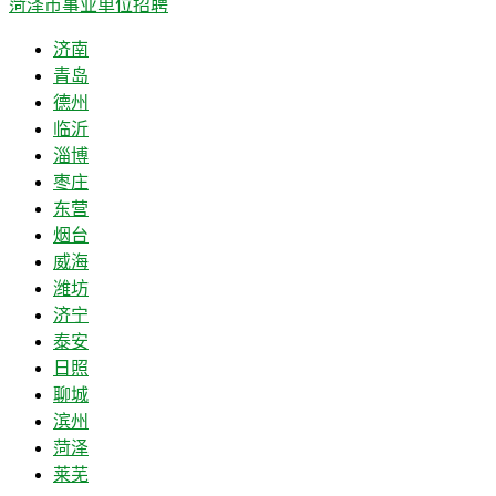
菏泽市事业单位招聘
济南
青岛
德州
临沂
淄博
枣庄
东营
烟台
威海
潍坊
济宁
泰安
日照
聊城
滨州
菏泽
莱芜