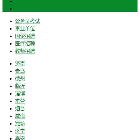
菏泽
莱芜
公务员考试
事业单位
国企招聘
医疗招聘
教师招聘
济南
青岛
德州
临沂
淄博
东营
烟台
威海
潍坊
济宁
泰安