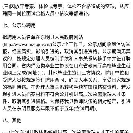
(三)因放弃考察、体检或考察、体检不合格造成的空缺，从应
聘同一岗位面试合格人员中依次等额递补。
七、公示与聘用
拟聘用人员名单在东明县人民政府网站
(http://www.dmzf.gov.cn/)公示7个工作日。公示期间收到信访举
报，经查属实，影响引进的，取消其引进资格。公示期满无异
议的，按规定办理人员编制手续和人事关系转移手续并签订聘
用合同。省内师范类毕业生协议在山东省教育厅高校毕业生就
业网上完成(网址：)，其他毕业生签订三方协议。聘用单位和
受聘人员按规定签订聘用合同，确立人事关系，享受国家规定
的福利待遇。在办理人事关系转移手续前审核档案资料，若发
现引进人员档案材料不符合公开引进高层次急需紧缺人才条
件，取消其引进资格。为保持我县教师队伍的相对稳定，引进
人员在东明县服务年限不低于五年(含试用期)。
八、其他
(一)此次东明县教体系统引进高层次急需紧缺人才工作的有关