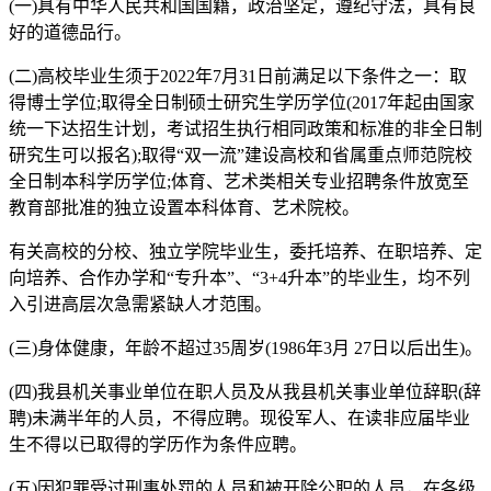
(一)具有中华人民共和国国籍，政治坚定，遵纪守法，具有良
好的道德品行。
(二)高校毕业生须于2022年7月31日前满足以下条件之一：取
得博士学位;取得全日制硕士研究生学历学位(2017年起由国家
统一下达招生计划，考试招生执行相同政策和标准的非全日制
研究生可以报名);取得“双一流”建设高校和省属重点师范院校
全日制本科学历学位;体育、艺术类相关专业招聘条件放宽至
教育部批准的独立设置本科体育、艺术院校。
有关高校的分校、独立学院毕业生，委托培养、在职培养、定
向培养、合作办学和“专升本”、“3+4升本”的毕业生，均不列
入引进高层次急需紧缺人才范围。
(三)身体健康，年龄不超过35周岁(1986年3月 27日以后出生)。
(四)我县机关事业单位在职人员及从我县机关事业单位辞职(辞
聘)未满半年的人员，不得应聘。现役军人、在读非应届毕业
生不得以已取得的学历作为条件应聘。
(五)因犯罪受过刑事处罚的人员和被开除公职的人员，在各级