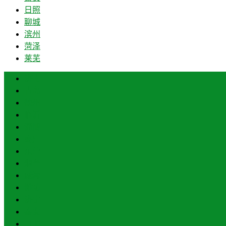
日照
聊城
滨州
菏泽
莱芜
济南
青岛
德州
临沂
淄博
枣庄
东营
烟台
威海
潍坊
济宁
泰安
日照