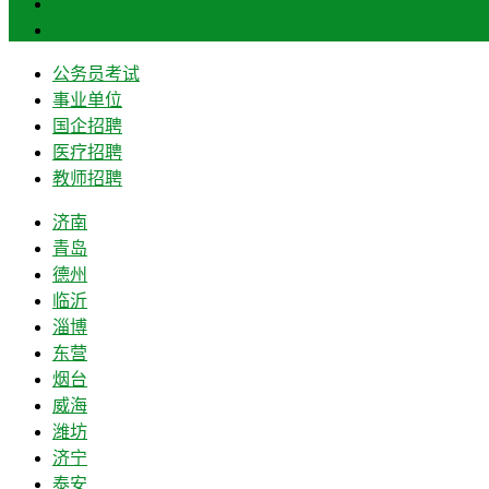
菏泽
莱芜
公务员考试
事业单位
国企招聘
医疗招聘
教师招聘
济南
青岛
德州
临沂
淄博
东营
烟台
威海
潍坊
济宁
泰安