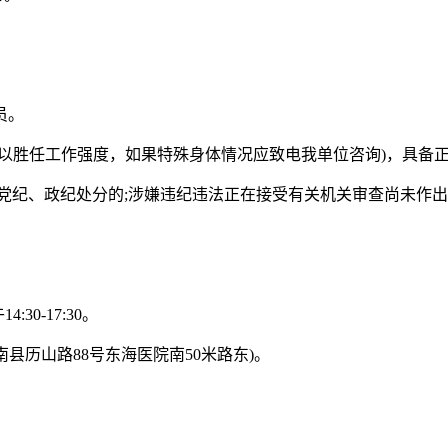
员。
件可以胜任工作强度，如果特殊身体情况应致电我单位咨询)，具备
除党纪、政纪处分的;涉嫌违纪违法正在接受有关机关审查尚未作
4:30-17:30。
县历山路88号东海医院南50米路东)。