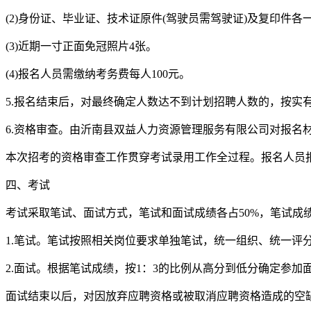
(2)身份证、毕业证、技术证原件(驾驶员需驾驶证)及复印件各一
(3)近期一寸正面免冠照片4张。
(4)报名人员需缴纳考务费每人100元。
5.报名结束后，对最终确定人数达不到计划招聘人数的，按实
6.资格审查。由沂南县双益人力资源管理服务有限公司对报名
本次招考的资格审查工作贯穿考试录用工作全过程。报名人员
四、考试
考试采取笔试、面试方式，笔试和面试成绩各占50%，笔试成
1.笔试。笔试按照相关岗位要求单独笔试，统一组织、统一评分
2.面试。根据笔试成绩，按1：3的比例从高分到低分确定参加
面试结束以后，对因放弃应聘资格或被取消应聘资格造成的空