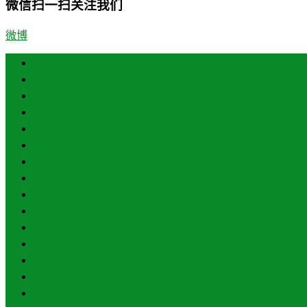
微信扫一扫关注我们
微博
首页
济南
青岛
德州
临沂
淄博
东营
烟台
威海
潍坊
济宁
泰安
日照
聊城
滨州