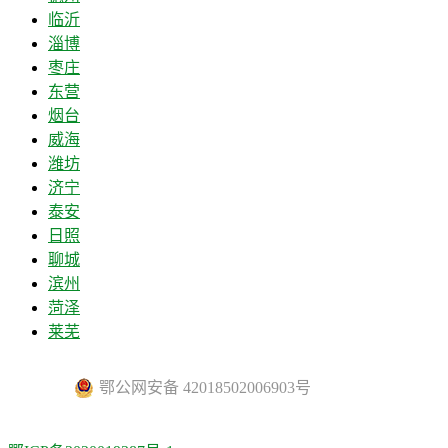
临沂
淄博
枣庄
东营
烟台
威海
潍坊
济宁
泰安
日照
聊城
滨州
菏泽
莱芜
鄂公网安备 42018502006903号