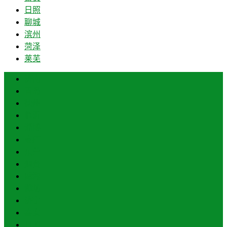
日照
聊城
滨州
菏泽
莱芜
济南
青岛
德州
临沂
淄博
枣庄
东营
烟台
威海
潍坊
济宁
泰安
日照