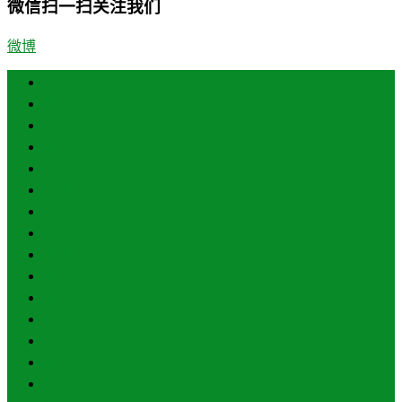
微信扫一扫关注我们
微博
首页
济南
青岛
德州
临沂
淄博
东营
烟台
威海
潍坊
济宁
泰安
日照
聊城
滨州