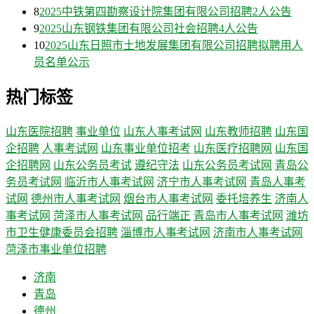
8
2025中铁第四勘察设计院集团有限公司招聘2人公告
9
2025山东钢铁集团有限公司社会招聘4人公告
10
2025山东日照市土地发展集团有限公司招聘拟聘用人
员名单公示
热门标签
山东医院招聘
事业单位
山东人事考试网
山东教师招聘
山东国
企招聘
人事考试网
山东事业单位招考
山东医疗招聘网
山东国
企招聘网
山东公务员考试
遵纪守法
山东公务员考试网
青岛公
务员考试网
临沂市人事考试网
济宁市人事考试网
青岛人事考
试网
德州市人事考试网
烟台市人事考试网
委托培养生
济南人
事考试网
菏泽市人事考试网
品行端正
青岛市人事考试网
潍坊
市卫生健康委员会招聘
淄博市人事考试网
济南市人事考试网
菏泽市事业单位招聘
济南
青岛
德州