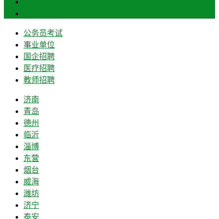
菏泽
莱芜
公务员考试
事业单位
国企招聘
医疗招聘
教师招聘
济南
青岛
德州
临沂
淄博
东营
烟台
威海
潍坊
济宁
泰安