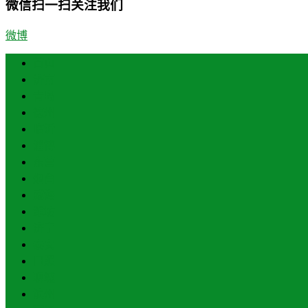
微信扫一扫关注我们
微博
首页
济南
青岛
德州
临沂
淄博
东营
烟台
威海
潍坊
济宁
泰安
日照
聊城
滨州