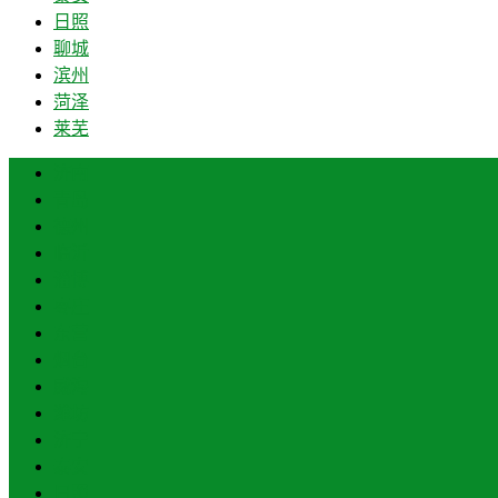
日照
聊城
滨州
菏泽
莱芜
济南
青岛
德州
临沂
淄博
枣庄
东营
烟台
威海
潍坊
济宁
泰安
日照