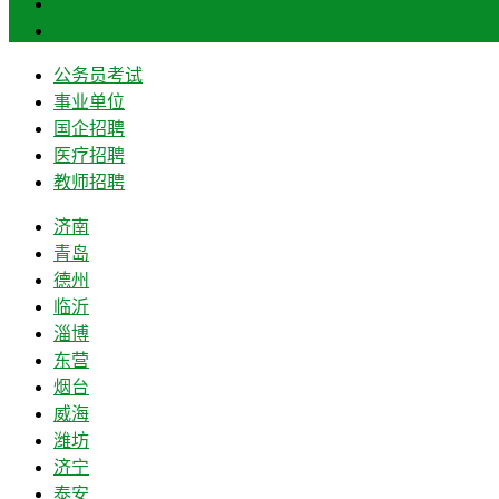
菏泽
莱芜
公务员考试
事业单位
国企招聘
医疗招聘
教师招聘
济南
青岛
德州
临沂
淄博
东营
烟台
威海
潍坊
济宁
泰安