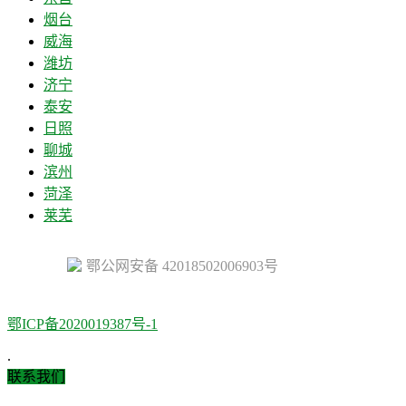
烟台
威海
潍坊
济宁
泰安
日照
聊城
滨州
菏泽
莱芜
鄂公网安备 42018502006903号
鄂ICP备2020019387号-1
.
联系我们