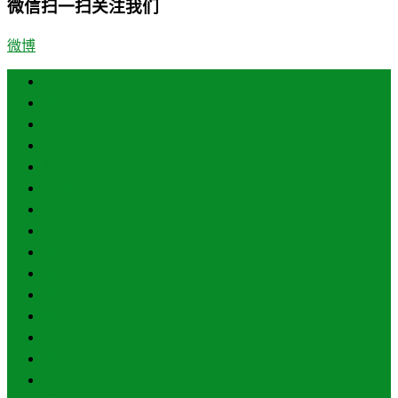
微信扫一扫关注我们
微博
首页
济南
青岛
德州
临沂
淄博
东营
烟台
威海
潍坊
济宁
泰安
日照
聊城
滨州