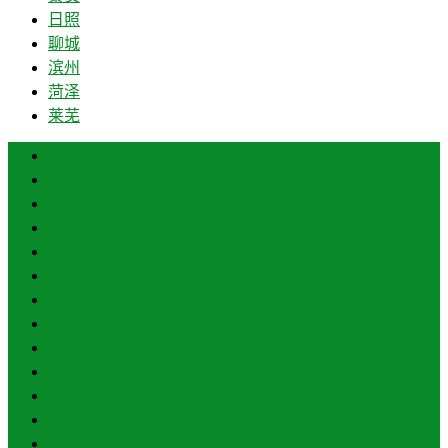
日照
聊城
滨州
菏泽
莱芜
济南
青岛
德州
临沂
淄博
枣庄
东营
烟台
威海
潍坊
济宁
泰安
日照