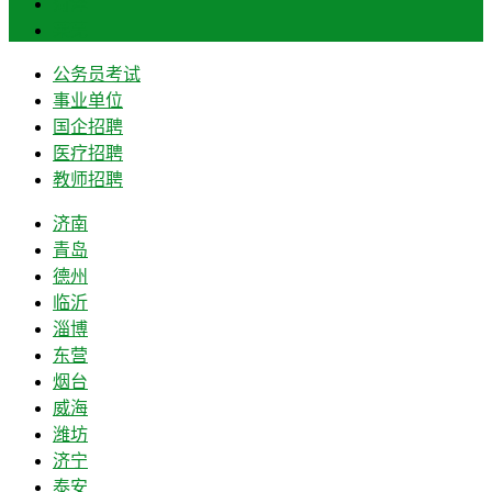
菏泽
莱芜
公务员考试
事业单位
国企招聘
医疗招聘
教师招聘
济南
青岛
德州
临沂
淄博
东营
烟台
威海
潍坊
济宁
泰安