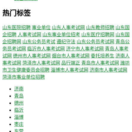
热门标签
山东医院招聘
事业单位
山东人事考试网
山东教师招聘
山东国
企招聘
人事考试网
山东事业单位招考
山东医疗招聘网
山东国
企招聘网
山东公务员考试
遵纪守法
山东公务员考试网
青岛公
务员考试网
临沂市人事考试网
济宁市人事考试网
青岛人事考
试网
德州市人事考试网
烟台市人事考试网
委托培养生
济南人
事考试网
菏泽市人事考试网
品行端正
青岛市人事考试网
潍坊
市卫生健康委员会招聘
淄博市人事考试网
济南市人事考试网
菏泽市事业单位招聘
济南
青岛
德州
临沂
淄博
枣庄
东营