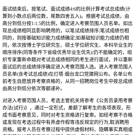
面试结束后，按笔试、面试成绩4:6的比例计算考试总成绩(计
算到小数点后两位数，尾数四舍五入)。根据考试总成绩，由
高分到低分按1:1.5的比例，确定进入考察范围人员名单。如出
现总成绩相同且影响聘用的，以笔试成绩排序;笔试成绩也相
同的，则按基础知识能力成绩确定;如基础知识能力成绩仍相
同，依次按博士学位研究生、硕士学位研究生、本科毕业生的
顺序排序(同等条件下省级优秀毕业生优先);仍不能确定的，组
织专家重新命题对考试总成绩相同的考生进行面试，并以重新
面试后的总成绩排序确定进入考察范围人选。进入考察范围人
员名单(含考试总成绩)在灯塔·烟台龙口党建网公布。名单公布
前考生自愿放弃考察资格的，从同一招聘岗位考生中按总成绩
由高分到低分依次等额递补。
对进入考察范围人员，考选主管机关将参考《公务员录用考察
办法(试行)》，通过一定形式，差额了解考生的各项表现，形
成书面考察意见，同时对考生资格进行复审。如经考察不合格
或发现在考选过程中有弄虚作假等违反规定的行为,取消聘用
资格。报考人员在考察过程中提供虚假材料、隐瞒事实真相或