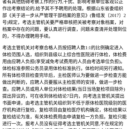
者有其他妨碍考察工作的行为,干扰、影响考察单位客观公正
作出考察结论的,给予其不予聘用的处理。根据山东省委组织
部《关于进一步从严管理干部档案的意见》(鲁组发〔2017〕2
号)规定，考选主管机关要严格审核把关被考察对象档案，对
档案中存在的问题，要认真进行调查，问题未查清并处理到位
的，不得办理聘用手续。
考选主管机关对考察合格人员按招聘人数1:1的比例确定进入
体检范围人选，组织到县级以上综合性医院进行体检，体检费
用由应聘人负担(享受减免考试费用的人员由考选单位负担)。
体检标准参照公务员录用体检标准执行。体检时间另行通知。
所有体检项目检查完毕后，主检医师认为要做进一步检查方能
做出判断的，应聘人员要服从主检医师的安排，做进一步检
查。应聘人员或用人单位对体检结果(当日当场复检项目除外)
提出异议的，可在收到体检结论7日内，向考选主管机关提出
书面申请，由考选主管机关组织到不低于原体检医院级别的医
疗机构进行复检，复检项目由复检医疗机构确定，体检结果以
复检结论为准，有关体检费用由申请复检一方负担。复检只能
进行一次。报考人员没有征得考选主管机关同意,不在规定的