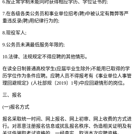
6.按正常学制未能同时获得相应学历、学位证书的;
7.在各级各类公务员和事业单位招考(聘)中被认定有舞弊等严
重违反录(聘)用纪律行为的;
8.现役军人;
9.公务员未满最低服务年限的;
10.法律、法规规定不得应聘的其他情形。
在读全日制普通高校学生(应届毕业生除外)不能用已取得的学
历学位作为条件应聘。应聘人员不得报考有《事业单位人事管
理回避规定》(人社部规〔2019〕1号)中应回避情形的岗位。
三、报名
(一)报名方式
报名采取统一时间、网上报名、网上初审、网上收费的方式进
行。对恶意注册报名信息或扰乱报名秩序、伪造相关证明及有
关证件骗取考试资格的，一经查实，取消本次应聘资格。