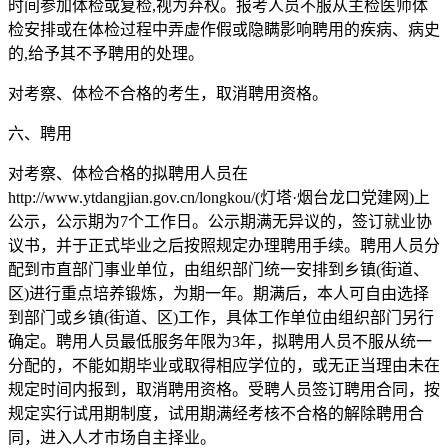
时间参加体检或复检,视为弃权。报考人员不服从主检医师体
检安排或在体检过程中弄虚作假或隐瞒影响聘用的疾病、病史
的,给予其不予聘用的处理。
对考察、体检不合格的考生，取消聘用资格。
六、聘用
对考察、体检合格的拟聘用人员在
http://www.ytdangjian.gov.cn/longkou/(灯塔·烟台龙口党建网)上
公示，公示期为7个工作日。公示期满无异议的，签订就业协
议书，并于正式毕业之后按照规定办理聘用手续。聘用人员分
配到市直部门事业单位，由组织部门统一安排到乡镇(街道、
区)进行重点培养锻炼，为期一年。期满后，本人可自由选择
到部门或乡镇(街道、区)工作，具体工作单位由组织部门另行
确定。聘用人员最低服务年限为3年，拟聘用人员不服从统一
分配的，不能如期毕业或取得相应学位的，或无正当理由未在
规定时间内报到，取消聘用资格。受聘人员签订聘用合同，按
规定实行试用期制度，试用期满经考核不合格的解除聘用合
同，进入人才市场自主择业。