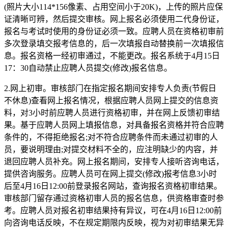
(照片大小114*156像素、占用空间小于20K)，上传的照片应保
证清晰可辨，然后提交审核。网上报名必须使用二代身份证，
报名与考试时使用的身份证必须一致。应聘人员在资格初审前
多次登录填交报考信息的，后一次填报自动替换前一次填报信
息。报名资格一经初审通过，不能更改。报名系统于4月15日
17：30自动禁止应聘人员提交(修改)报名信息。
2.网上初审。审核部门在指定报名期间安排专人负责(节假日
不休息)查看网上报名情况，根据应聘人员网上提交的信息资
料，对3小时前应聘人员进行资格初审，并在网上反馈初审结
果。基于应聘人员网上填报信息，对具备报名资格并符合应聘
条件的，不得拒绝报名;对不符合应聘条件而未通过初审的人
员，要说明理由;对提交材料不全的，应注明缺少的内容，并
退回应聘人员补充。网上报名期间，安排专人接听咨询电话，
提供咨询服务。应聘人员可在网上提交(修改)报考信息3小时
后至4月16日12:00前登录报名网站，查询报名资格初审结果。
审核部门留存通过资格初审人员的报名信息，供资格审查时参
考。应聘人员对报名初审结果持有异议，可在4月16日12:00前
向咨询电话反映，不在规定期限内反映，视为对初审结果无异