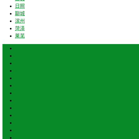
日照
聊城
滨州
菏泽
莱芜
济南
青岛
德州
临沂
淄博
枣庄
东营
烟台
威海
潍坊
济宁
泰安
日照