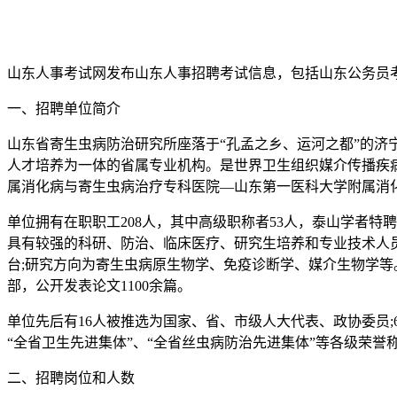
山东人事考试网发布山东人事招聘考试信息，包括山东公务员
一、招聘单位简介
山东省寄生虫病防治研究所座落于“孔孟之乡、运河之都”的济
人才培养为一体的省属专业机构。是世界卫生组织媒介传播疾
属消化病与寄生虫病治疗专科医院—山东第一医科大学附属消化
单位拥有在职职工208人，其中高级职称者53人，泰山学者特
具有较强的科研、防治、临床医疗、研究生培养和专业技术人
台;研究方向为寄生虫病原生物学、免疫诊断学、媒介生物学等。
部，公开发表论文1100余篇。
单位先后有16人被推选为国家、省、市级人大代表、政协委员;
“全省卫生先进集体”、“全省丝虫病防治先进集体”等各级荣誉
二、招聘岗位和人数