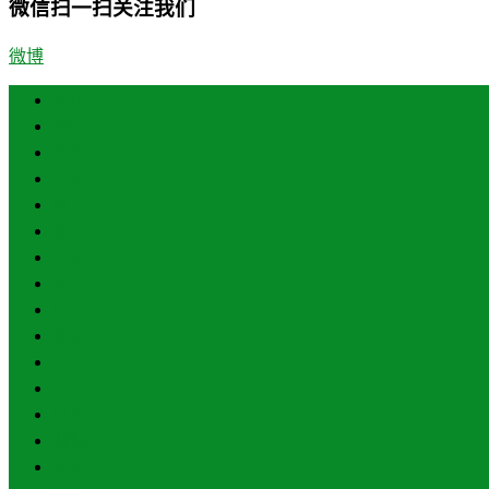
微信扫一扫关注我们
微博
首页
济南
青岛
德州
临沂
淄博
东营
烟台
威海
潍坊
济宁
泰安
日照
聊城
滨州