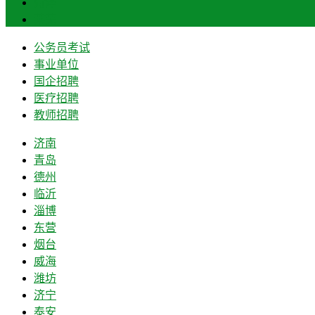
菏泽
莱芜
公务员考试
事业单位
国企招聘
医疗招聘
教师招聘
济南
青岛
德州
临沂
淄博
东营
烟台
威海
潍坊
济宁
泰安