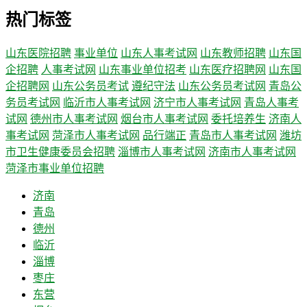
热门标签
山东医院招聘
事业单位
山东人事考试网
山东教师招聘
山东国
企招聘
人事考试网
山东事业单位招考
山东医疗招聘网
山东国
企招聘网
山东公务员考试
遵纪守法
山东公务员考试网
青岛公
务员考试网
临沂市人事考试网
济宁市人事考试网
青岛人事考
试网
德州市人事考试网
烟台市人事考试网
委托培养生
济南人
事考试网
菏泽市人事考试网
品行端正
青岛市人事考试网
潍坊
市卫生健康委员会招聘
淄博市人事考试网
济南市人事考试网
菏泽市事业单位招聘
济南
青岛
德州
临沂
淄博
枣庄
东营