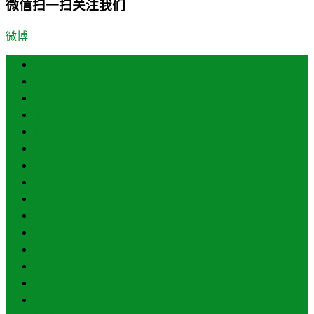
微信扫一扫关注我们
微博
首页
济南
青岛
德州
临沂
淄博
东营
烟台
威海
潍坊
济宁
泰安
日照
聊城
滨州