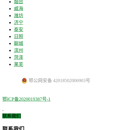
烟台
威海
潍坊
济宁
泰安
日照
聊城
滨州
菏泽
莱芜
鄂公网安备 42018502006903号
鄂ICP备2020019387号-1
.
联系我们
联系我们