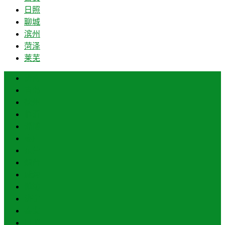
日照
聊城
滨州
菏泽
莱芜
济南
青岛
德州
临沂
淄博
枣庄
东营
烟台
威海
潍坊
济宁
泰安
日照