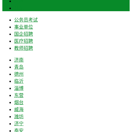
菏泽
莱芜
公务员考试
事业单位
国企招聘
医疗招聘
教师招聘
济南
青岛
德州
临沂
淄博
东营
烟台
威海
潍坊
济宁
泰安