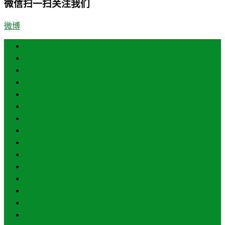
微信扫一扫关注我们
微博
首页
济南
青岛
德州
临沂
淄博
东营
烟台
威海
潍坊
济宁
泰安
日照
聊城
滨州