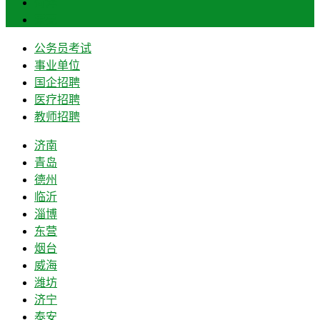
菏泽
莱芜
公务员考试
事业单位
国企招聘
医疗招聘
教师招聘
济南
青岛
德州
临沂
淄博
东营
烟台
威海
潍坊
济宁
泰安