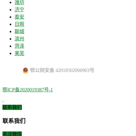
潍坊
济宁
泰安
日照
聊城
滨州
菏泽
莱芜
鄂公网安备 42018502006903号
鄂ICP备2020019387号-1
.
联系我们
联系我们
关注微信