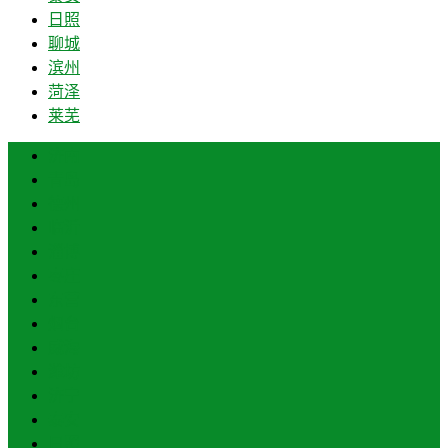
日照
聊城
滨州
菏泽
莱芜
济南
青岛
德州
临沂
淄博
枣庄
东营
烟台
威海
潍坊
济宁
泰安
日照