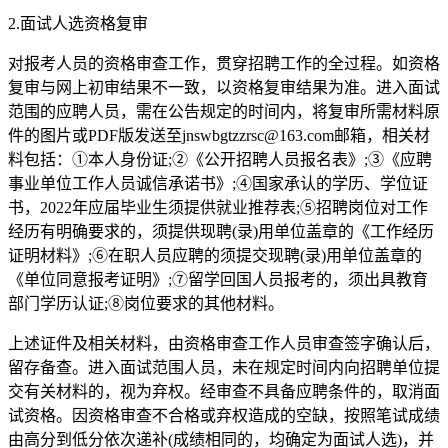
2.面试人选资格复审
对报考人员的资格审查工作，贯穿招聘工作的全过程。如资格
复审与网上初审结果不一致，以资格复审结果为准。进入面试
范围的应聘人员，需在公告规定的时间内，将复审所需材料原
件的图片或PDF版发送至jnswbgtzzrsc@163.com邮箱，相关材
料包括：①本人身份证;②《公开招聘人员报名表》;③《应聘
事业单位工作人员诚信承诺书》;④国家承认的学历、学位证
书，2022年应届毕业生须提供就业推荐表;⑤招聘岗位对工作
经历有明确要求的，须提供现聘(录)用单位盖章的《工作经历
证明材料》;⑥在职人员应聘的须提交现聘(录)用单位盖章的
《单位同意报考证明》;⑦留学回国人员报考的，须出具教育
部门学历认证;⑧岗位要求的其他材料。
上述证件及相关材料，由资格审查工作人员审查签字确认后，
留存备查。进入面试范围人员，未在规定时间内向招聘单位提
交有关材料的，视为弃权。经审查不具备应聘条件的，取消面
试资格。因资格审查不合格或弃权造成的空缺，按照笔试成绩
由高分到低分依次递补(成绩相同的，均确定为面试人选)，并