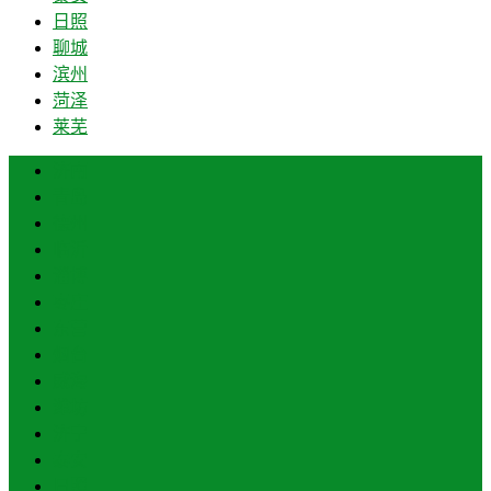
日照
聊城
滨州
菏泽
莱芜
济南
青岛
德州
临沂
淄博
枣庄
东营
烟台
威海
潍坊
济宁
泰安
日照