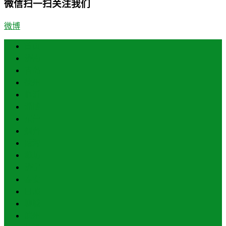
微信扫一扫关注我们
微博
首页
济南
青岛
德州
临沂
淄博
东营
烟台
威海
潍坊
济宁
泰安
日照
聊城
滨州