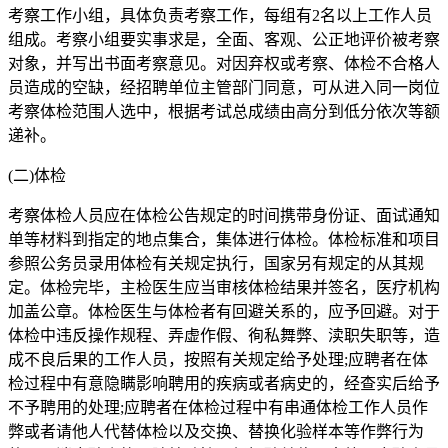
考察工作小组，具体负责考察工作，每组有2名以上工作人员
组成。考察小组要实事求是，全面、客观、公正地评价被考察
对象，并写出书面考察意见。对因弃权或考察、体检不合格人
员造成的空缺，经招聘单位主管部门同意，可从进入同一岗位
考察体检范围人选中，根据考试总成绩由高分到低分依次等额
递补。
(二)体检
考察体检人员应在体检公告规定的时间携带身份证、面试通知
单等材料到指定的地点集合，集体进行体检。体检标准和项目
参照公务员录用体检有关规定执行，国家另有规定的从其规
定。体检完毕，主检医生应当审核体检结果并签名，医疗机构
加盖公章。体检医生与体检者有回避关系的，应予回避。对于
体检中违反操作规程、弄虚作假、徇私舞弊、渎职失职等，造
成不良后果的工作人员，按照有关规定给予处理;应聘者在体
检过程中有意隐瞒影响聘用的疾病或者病史的，经查实后给予
不予聘用的处理;应聘者在体检过程中有串通体检工作人员作
弊或者请他人代替体检以及交换、替换化验样本等作弊行为