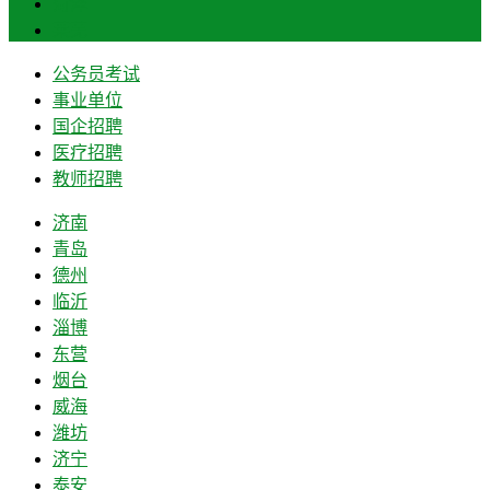
菏泽
莱芜
公务员考试
事业单位
国企招聘
医疗招聘
教师招聘
济南
青岛
德州
临沂
淄博
东营
烟台
威海
潍坊
济宁
泰安