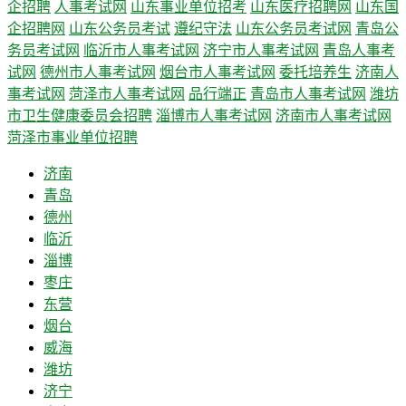
企招聘
人事考试网
山东事业单位招考
山东医疗招聘网
山东国
企招聘网
山东公务员考试
遵纪守法
山东公务员考试网
青岛公
务员考试网
临沂市人事考试网
济宁市人事考试网
青岛人事考
试网
德州市人事考试网
烟台市人事考试网
委托培养生
济南人
事考试网
菏泽市人事考试网
品行端正
青岛市人事考试网
潍坊
市卫生健康委员会招聘
淄博市人事考试网
济南市人事考试网
菏泽市事业单位招聘
济南
青岛
德州
临沂
淄博
枣庄
东营
烟台
威海
潍坊
济宁