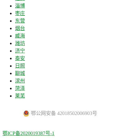
淄博
枣庄
东营
烟台
威海
潍坊
济宁
泰安
日照
聊城
滨州
菏泽
莱芜
鄂公网安备 42018502006903号
鄂ICP备2020019387号-1