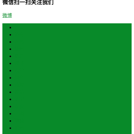
微信扫一扫关注我们
微博
首页
济南
青岛
德州
临沂
淄博
东营
烟台
威海
潍坊
济宁
泰安
日照
聊城
滨州