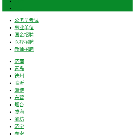
菏泽
莱芜
公务员考试
事业单位
国企招聘
医疗招聘
教师招聘
济南
青岛
德州
临沂
淄博
东营
烟台
威海
潍坊
济宁
泰安