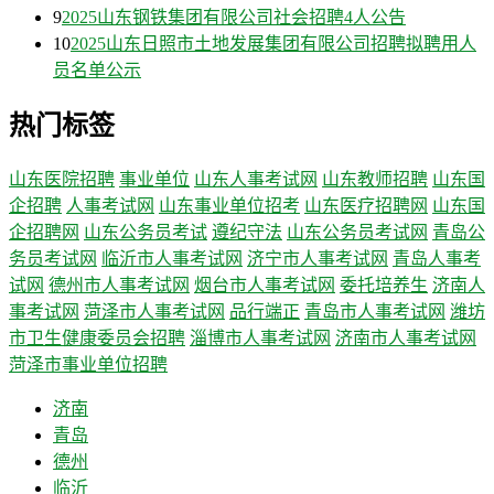
9
2025山东钢铁集团有限公司社会招聘4人公告
10
2025山东日照市土地发展集团有限公司招聘拟聘用人
员名单公示
热门标签
山东医院招聘
事业单位
山东人事考试网
山东教师招聘
山东国
企招聘
人事考试网
山东事业单位招考
山东医疗招聘网
山东国
企招聘网
山东公务员考试
遵纪守法
山东公务员考试网
青岛公
务员考试网
临沂市人事考试网
济宁市人事考试网
青岛人事考
试网
德州市人事考试网
烟台市人事考试网
委托培养生
济南人
事考试网
菏泽市人事考试网
品行端正
青岛市人事考试网
潍坊
市卫生健康委员会招聘
淄博市人事考试网
济南市人事考试网
菏泽市事业单位招聘
济南
青岛
德州
临沂