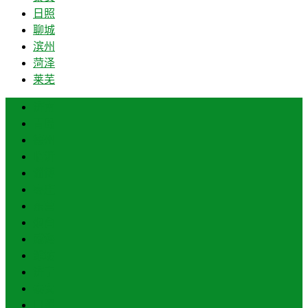
日照
聊城
滨州
菏泽
莱芜
济南
青岛
德州
临沂
淄博
枣庄
东营
烟台
威海
潍坊
济宁
泰安
日照