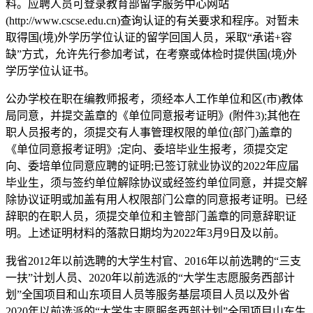
料。应聘人员可登录教育部留学服务中心网站
(http://www.cscse.edu.cn)查询认证的有关要求和程序。对暂未
取得国(境)外学历学位认证的留学回国人员，采取“承诺+容
缺”方式，允许先行参加考试，在考察或体检时提供国(境)外
学历学位认证书。
公办学校在职在编教师报考，须经本人工作单位和区(市)教体
局同意，并提交盖章的《单位同意报考证明》(附件3);其他在
职人员报考的，须提交有人事管理权限的单位(部门)盖章的
《单位同意报考证明》;定向、委培毕业生报考，须提交定
向、委培单位同意应聘的证明;已签订就业协议的2022年应届
毕业生，须与签约单位解除协议或经签约单位同意，并提交解
除协议证明或加盖有用人权限部门公章的同意报考证明。已经
辞职的在职人员，须提交单位和主管部门盖章的同意辞职证
明。上述证明材料的落款日期均为2022年3月9日及以前。
我省2012年以前选聘的大学生村官、2016年以前选聘的“三支
一扶”计划人员、2020年以前选派的“大学生志愿服务西部计
划”全国项目和山东项目人员等服务基层项目人员以及外省
2020年以前选派的“大学生志愿服务西部计划”全国项目山东生