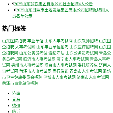
9
2025山东钢铁集团有限公司社会招聘4人公告
10
2025山东日照市土地发展集团有限公司招聘拟聘用人
员名单公示
热门标签
山东医院招聘
事业单位
山东人事考试网
山东教师招聘
山东国
企招聘
人事考试网
山东事业单位招考
山东医疗招聘网
山东国
企招聘网
山东公务员考试
遵纪守法
山东公务员考试网
青岛公
务员考试网
临沂市人事考试网
济宁市人事考试网
青岛人事考
试网
德州市人事考试网
烟台市人事考试网
委托培养生
济南人
事考试网
菏泽市人事考试网
品行端正
青岛市人事考试网
潍坊
市卫生健康委员会招聘
淄博市人事考试网
济南市人事考试网
菏泽市事业单位招聘
济南
青岛
德州
临沂