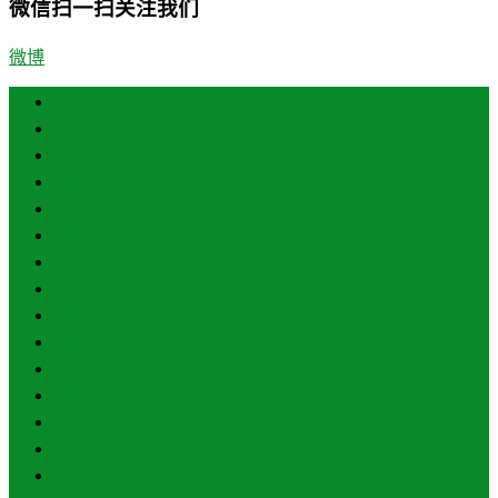
微信扫一扫关注我们
微博
首页
济南
青岛
德州
临沂
淄博
东营
烟台
威海
潍坊
济宁
泰安
日照
聊城
滨州