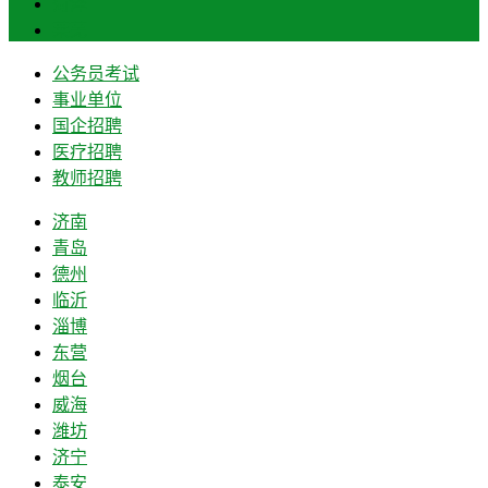
菏泽
莱芜
公务员考试
事业单位
国企招聘
医疗招聘
教师招聘
济南
青岛
德州
临沂
淄博
东营
烟台
威海
潍坊
济宁
泰安