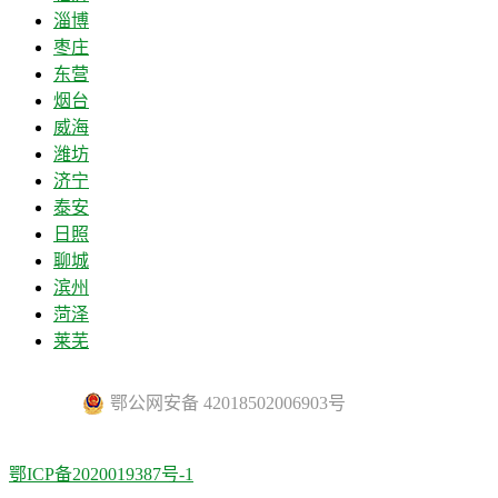
淄博
枣庄
东营
烟台
威海
潍坊
济宁
泰安
日照
聊城
滨州
菏泽
莱芜
鄂公网安备 42018502006903号
鄂ICP备2020019387号-1