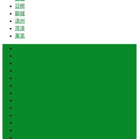
日照
聊城
滨州
菏泽
莱芜
济南
青岛
德州
临沂
淄博
枣庄
东营
烟台
威海
潍坊
济宁
泰安
日照