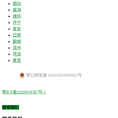
烟台
威海
潍坊
济宁
泰安
日照
聊城
滨州
菏泽
莱芜
鄂公网安备 42018502006903号
鄂ICP备2020019387号-1
.
联系我们