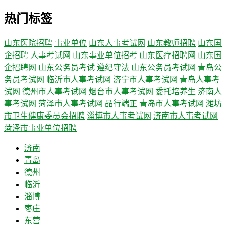
热门标签
山东医院招聘
事业单位
山东人事考试网
山东教师招聘
山东国
企招聘
人事考试网
山东事业单位招考
山东医疗招聘网
山东国
企招聘网
山东公务员考试
遵纪守法
山东公务员考试网
青岛公
务员考试网
临沂市人事考试网
济宁市人事考试网
青岛人事考
试网
德州市人事考试网
烟台市人事考试网
委托培养生
济南人
事考试网
菏泽市人事考试网
品行端正
青岛市人事考试网
潍坊
市卫生健康委员会招聘
淄博市人事考试网
济南市人事考试网
菏泽市事业单位招聘
济南
青岛
德州
临沂
淄博
枣庄
东营