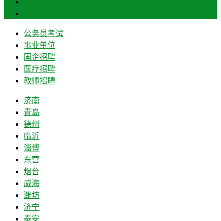
菏泽
莱芜
公务员考试
事业单位
国企招聘
医疗招聘
教师招聘
济南
青岛
德州
临沂
淄博
东营
烟台
威海
潍坊
济宁
泰安