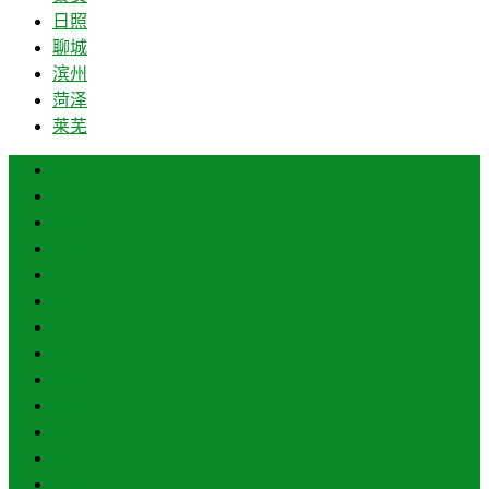
日照
聊城
滨州
菏泽
莱芜
济南
青岛
德州
临沂
淄博
枣庄
东营
烟台
威海
潍坊
济宁
泰安
日照