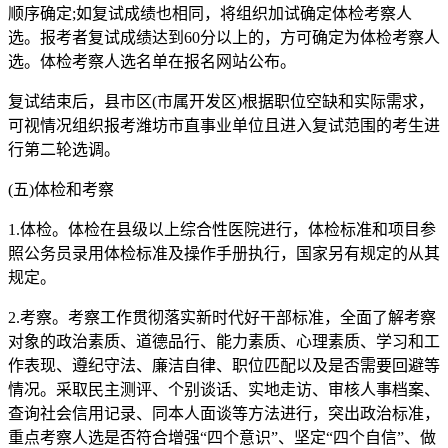
顺序确定;如复试成绩也相同，将组织加试确定体检考察人
选。报考者复试成绩达到60分以上的，方可确定为体检考察人
选。体检考察人选名单在报名网站公布。
复试结束后，县市区(市属开发区)根据职位空缺和实际需求，
可视情况组织报考潍坊市直事业单位且进入复试范围的考生进
行第二轮选调。
(五)体检和考察
1.体检。体检在县级以上综合性医院进行，体检标准和项目参
照公务员录用体检标准及操作手册执行，国家另有规定的从其
规定。
2.考察。考察工作贯彻落实新时代好干部标准，全面了解考察
对象的政治素质、道德品行、能力素质、心理素质、学习和工
作表现、遵纪守法、廉洁自律、职位匹配以及是否需要回避等
情况。采取民主测评、个别谈话、实地走访、审核人事档案、
查询社会信用记录、同本人面谈等方法进行，突出政治标准，
重点考察人选是否符合增强“四个意识”、坚定“四个自信”、做