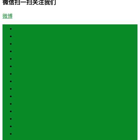
微信扫一扫关注我们
微博
首页
济南
青岛
德州
临沂
淄博
东营
烟台
威海
潍坊
济宁
泰安
日照
聊城
滨州