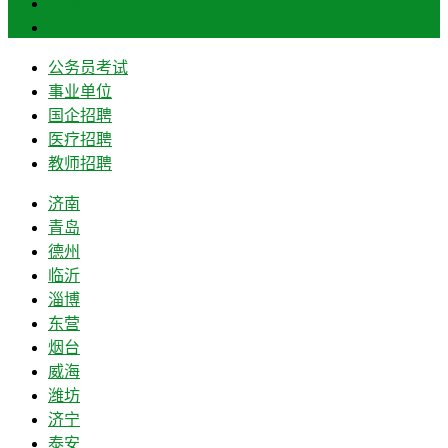
菏泽
莱芜
公务员考试
事业单位
国企招聘
医疗招聘
教师招聘
济南
青岛
德州
临沂
淄博
东营
烟台
威海
潍坊
济宁
泰安