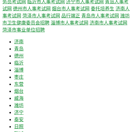
务员考试网
临沂市人事考试网
济宁市人事考试网
青岛人事考
试网
德州市人事考试网
烟台市人事考试网
委托培养生
济南人
事考试网
菏泽市人事考试网
品行端正
青岛市人事考试网
潍坊
市卫生健康委员会招聘
淄博市人事考试网
济南市人事考试网
菏泽市事业单位招聘
济南
青岛
德州
临沂
淄博
枣庄
东营
烟台
威海
潍坊
济宁
泰安
日照