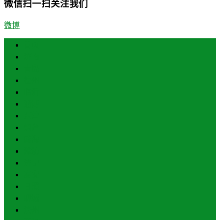
微信扫一扫关注我们
微博
首页
济南
青岛
德州
临沂
淄博
东营
烟台
威海
潍坊
济宁
泰安
日照
聊城
滨州