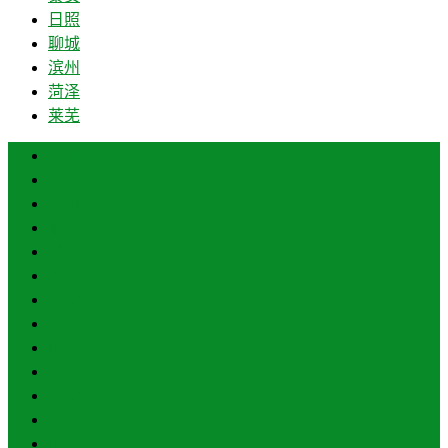
日照
聊城
滨州
菏泽
莱芜
济南
青岛
德州
临沂
淄博
枣庄
东营
烟台
威海
潍坊
济宁
泰安
日照