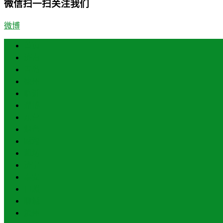
微信扫一扫关注我们
微博
首页
济南
青岛
德州
临沂
淄博
东营
烟台
威海
潍坊
济宁
泰安
日照
聊城
滨州