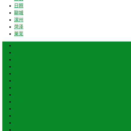
日照
聊城
滨州
菏泽
莱芜
济南
青岛
德州
临沂
淄博
枣庄
东营
烟台
威海
潍坊
济宁
泰安
日照