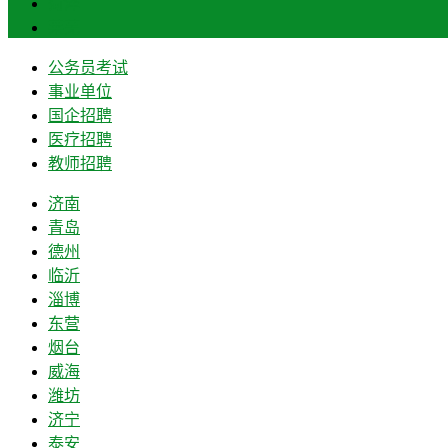
菏泽
莱芜
公务员考试
事业单位
国企招聘
医疗招聘
教师招聘
济南
青岛
德州
临沂
淄博
东营
烟台
威海
潍坊
济宁
泰安