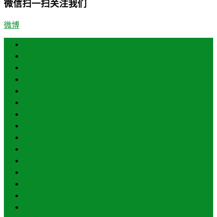
微信扫一扫关注我们
微博
首页
济南
青岛
德州
临沂
淄博
东营
烟台
威海
潍坊
济宁
泰安
日照
聊城
滨州