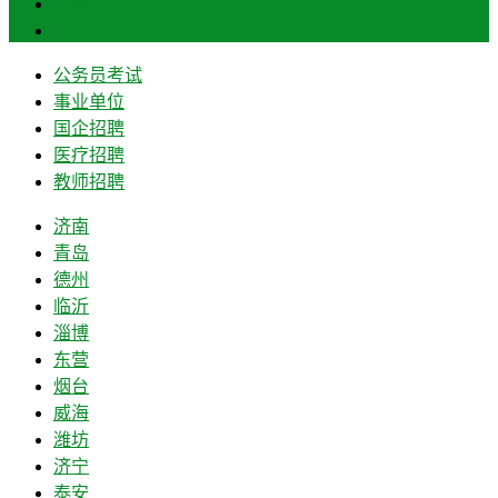
菏泽
莱芜
公务员考试
事业单位
国企招聘
医疗招聘
教师招聘
济南
青岛
德州
临沂
淄博
东营
烟台
威海
潍坊
济宁
泰安