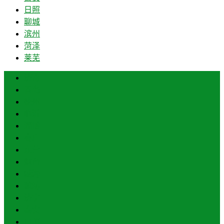
日照
聊城
滨州
菏泽
莱芜
济南
青岛
德州
临沂
淄博
枣庄
东营
烟台
威海
潍坊
济宁
泰安
日照