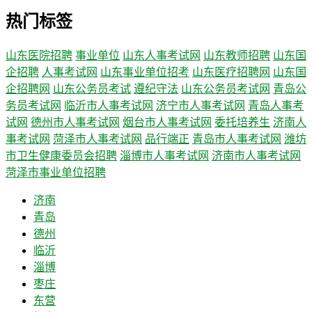
热门标签
山东医院招聘
事业单位
山东人事考试网
山东教师招聘
山东国
企招聘
人事考试网
山东事业单位招考
山东医疗招聘网
山东国
企招聘网
山东公务员考试
遵纪守法
山东公务员考试网
青岛公
务员考试网
临沂市人事考试网
济宁市人事考试网
青岛人事考
试网
德州市人事考试网
烟台市人事考试网
委托培养生
济南人
事考试网
菏泽市人事考试网
品行端正
青岛市人事考试网
潍坊
市卫生健康委员会招聘
淄博市人事考试网
济南市人事考试网
菏泽市事业单位招聘
济南
青岛
德州
临沂
淄博
枣庄
东营