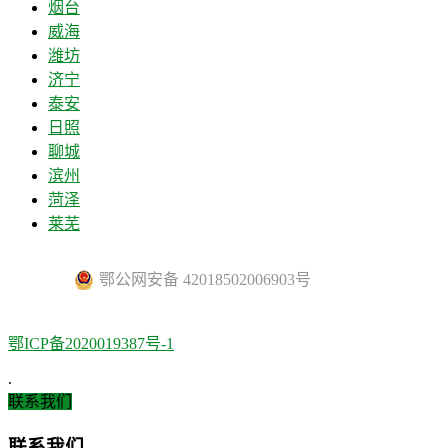
烟台
威海
潍坊
济宁
泰安
日照
聊城
滨州
菏泽
莱芜
鄂公网安备 42018502006903号
鄂ICP备2020019387号-1
.
联系我们
联系我们