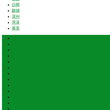
日照
聊城
滨州
菏泽
莱芜
济南
青岛
德州
临沂
淄博
枣庄
东营
烟台
威海
潍坊
济宁
泰安
日照