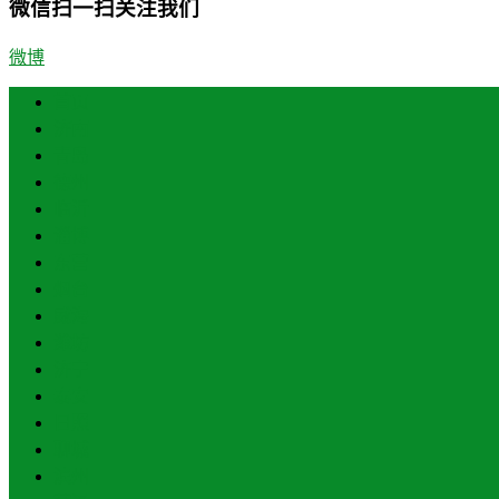
微信扫一扫关注我们
微博
首页
济南
青岛
德州
临沂
淄博
东营
烟台
威海
潍坊
济宁
泰安
日照
聊城
滨州