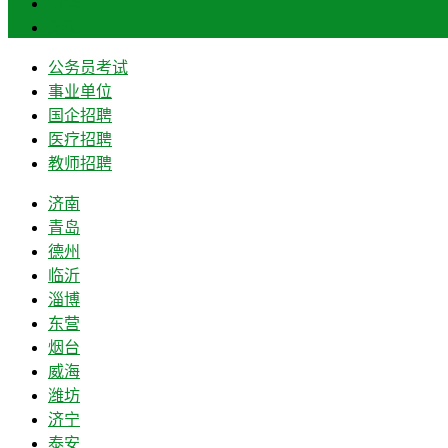
菏泽
莱芜
公务员考试
事业单位
国企招聘
医疗招聘
教师招聘
济南
青岛
德州
临沂
淄博
东营
烟台
威海
潍坊
济宁
泰安