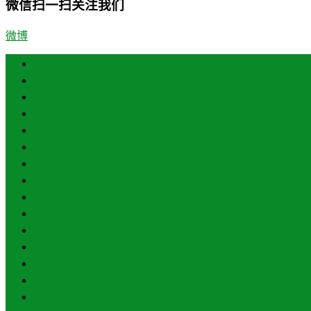
微信扫一扫关注我们
微博
首页
济南
青岛
德州
临沂
淄博
东营
烟台
威海
潍坊
济宁
泰安
日照
聊城
滨州