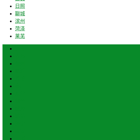
日照
聊城
滨州
菏泽
莱芜
济南
青岛
德州
临沂
淄博
枣庄
东营
烟台
威海
潍坊
济宁
泰安
日照