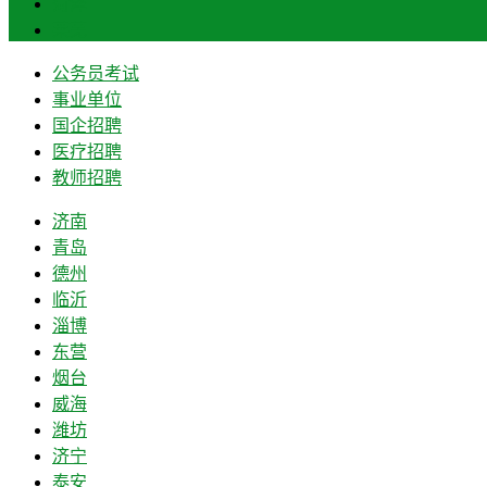
菏泽
莱芜
公务员考试
事业单位
国企招聘
医疗招聘
教师招聘
济南
青岛
德州
临沂
淄博
东营
烟台
威海
潍坊
济宁
泰安