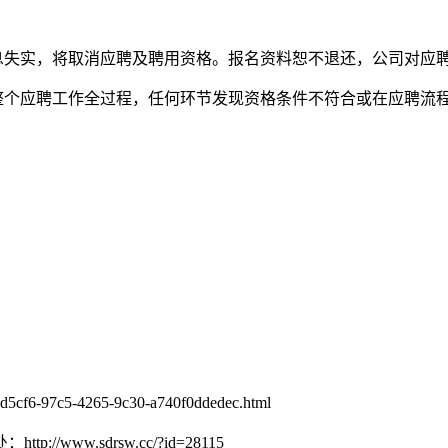
息失实，将取消应聘及聘用资格。报名资料恕不退还，公司对应
穿整个应聘工作全过程，任何环节发现资格条件不符合或在应聘流
5cf6-97c5-4265-9c30-a740f0ddedec.html
w.sdrsw.cc/?id=28115