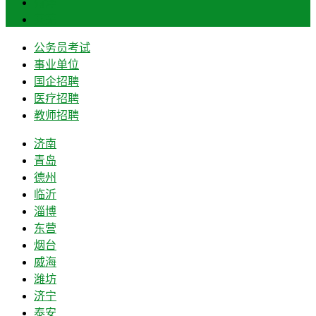
菏泽
莱芜
公务员考试
事业单位
国企招聘
医疗招聘
教师招聘
济南
青岛
德州
临沂
淄博
东营
烟台
威海
潍坊
济宁
泰安