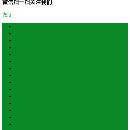
微信扫一扫关注我们
微博
首页
济南
青岛
德州
临沂
淄博
东营
烟台
威海
潍坊
济宁
泰安
日照
聊城
滨州