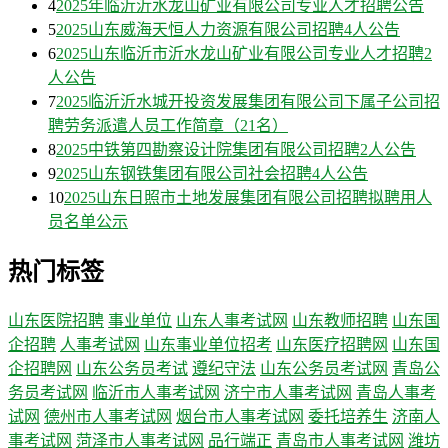
4
2025年临沂沂水龙山矿业有限公司专业人才招聘公告
5
2025山东威海天恒人力资源有限公司招聘4人公告
6
2025山东临沂市沂水龙山矿业有限公司专业人才招聘2
人公告
7
2025临沂沂水城开投资发展集团有限公司下属子公司招
聘劳务派遣人员工作简章（21名）
8
2025中铁第四勘察设计院集团有限公司招聘2人公告
9
2025山东钢铁集团有限公司社会招聘4人公告
10
2025山东日照市土地发展集团有限公司招聘拟聘用人
员名单公示
热门标签
山东医院招聘
事业单位
山东人事考试网
山东教师招聘
山东国
企招聘
人事考试网
山东事业单位招考
山东医疗招聘网
山东国
企招聘网
山东公务员考试
遵纪守法
山东公务员考试网
青岛公
务员考试网
临沂市人事考试网
济宁市人事考试网
青岛人事考
试网
德州市人事考试网
烟台市人事考试网
委托培养生
济南人
事考试网
菏泽市人事考试网
品行端正
青岛市人事考试网
潍坊