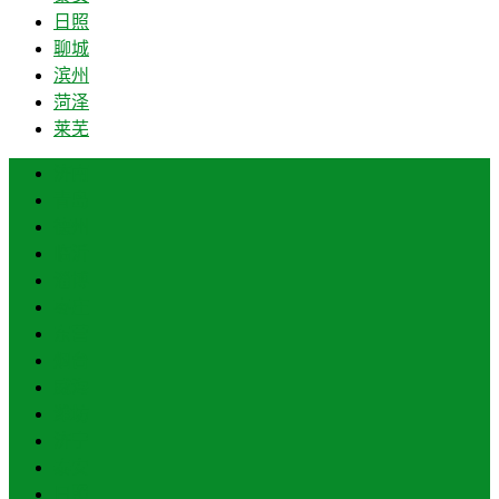
日照
聊城
滨州
菏泽
莱芜
济南
青岛
德州
临沂
淄博
枣庄
东营
烟台
威海
潍坊
济宁
泰安
日照