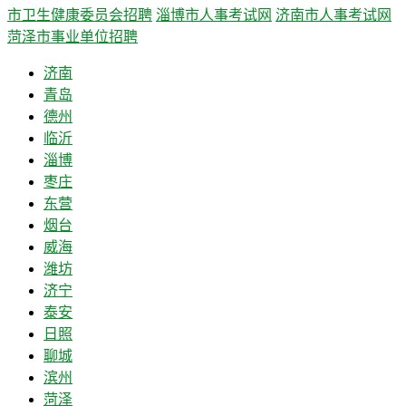
市卫生健康委员会招聘
淄博市人事考试网
济南市人事考试网
菏泽市事业单位招聘
济南
青岛
德州
临沂
淄博
枣庄
东营
烟台
威海
潍坊
济宁
泰安
日照
聊城
滨州
菏泽