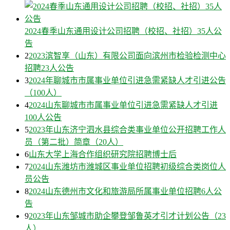
2024春季山东通用设计公司招聘（校招、社招）35人公
告
2
2023滨智享（山东）有限公司面向滨州市检验检测中心
招聘23人公告
3
2024年聊城市市属事业单位引进急需紧缺人才引进公告
（100人）
4
2024山东聊城市市属事业单位引进急需紧缺人才引进
100人公告
5
2023年山东济宁泗水县综合类事业单位公开招聘工作人
员（第二批）简章（20人）
6
山东大学上海合作组织研究院招聘博士后
7
2024山东潍坊市潍城区事业单位招聘初级综合类岗位人
员公告
8
2024山东德州市文化和旅游局所属事业单位招聘6人公
告
9
2023年山东邹城市助企攀登邹鲁英才引才计划公告（23
人）