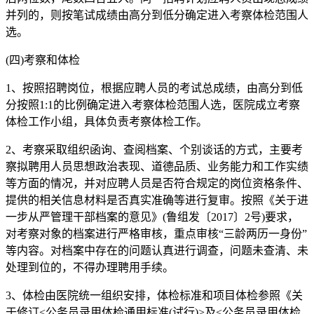
并列的，则按笔试成绩由高分到低分确定进入考察体检范围人
选。
(四)考察和体检
1、按照招聘岗位，根据应聘人员的考试总成绩，由高分到低
分按照1:1的比例确定进入考察体检范围人选，医院成立考察
体检工作小组，具体负责考察体检工作。
2、考察采取组织函询、查阅档案、个别谈话的方式，主要考
察拟聘用人员思想政治表现、道德品质、业务能力和工作实绩
等方面的情况，并对应聘人员是否符合规定的岗位资格条件、
提供的相关信息材料是否真实准确等进行复审。按照《关于进
一步从严管理干部档案的意见》(鲁组发〔2017〕2号)要求，
对考察对象的档案进行严格审核，重点审核“三龄两历一身份”
等内容。对档案中存在的问题认真进行调查，问题未查清、未
处理到位的，不得办理聘用手续。
3、体检由医院统一组织安排，体检标准和项目体检参照《关
于修订<公务员录用体检通用标准(试行)>及<公务员录用体检