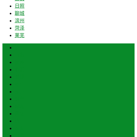
日照
聊城
滨州
菏泽
莱芜
济南
青岛
德州
临沂
淄博
枣庄
东营
烟台
威海
潍坊
济宁
泰安
日照