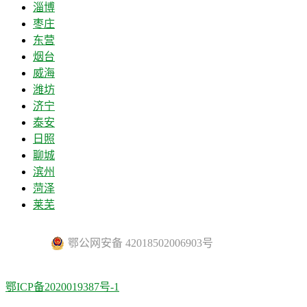
淄博
枣庄
东营
烟台
威海
潍坊
济宁
泰安
日照
聊城
滨州
菏泽
莱芜
鄂公网安备 42018502006903号
鄂ICP备2020019387号-1