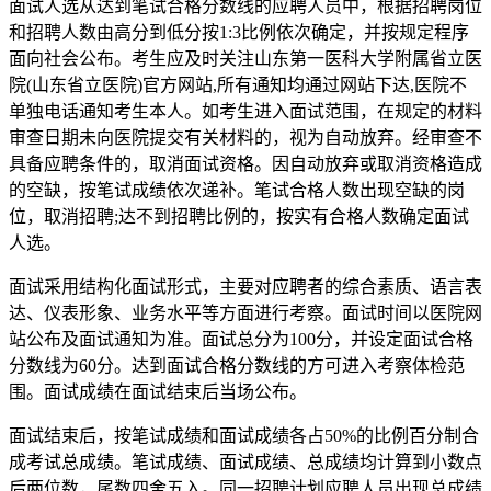
面试人选从达到笔试合格分数线的应聘人员中，根据招聘岗位
和招聘人数由高分到低分按1:3比例依次确定，并按规定程序
面向社会公布。考生应及时关注山东第一医科大学附属省立医
院(山东省立医院)官方网站,所有通知均通过网站下达,医院不
单独电话通知考生本人。如考生进入面试范围，在规定的材料
审查日期未向医院提交有关材料的，视为自动放弃。经审查不
具备应聘条件的，取消面试资格。因自动放弃或取消资格造成
的空缺，按笔试成绩依次递补。笔试合格人数出现空缺的岗
位，取消招聘;达不到招聘比例的，按实有合格人数确定面试
人选。
面试采用结构化面试形式，主要对应聘者的综合素质、语言表
达、仪表形象、业务水平等方面进行考察。面试时间以医院网
站公布及面试通知为准。面试总分为100分，并设定面试合格
分数线为60分。达到面试合格分数线的方可进入考察体检范
围。面试成绩在面试结束后当场公布。
面试结束后，按笔试成绩和面试成绩各占50%的比例百分制合
成考试总成绩。笔试成绩、面试成绩、总成绩均计算到小数点
后两位数，尾数四舍五入。同一招聘计划应聘人员出现总成绩