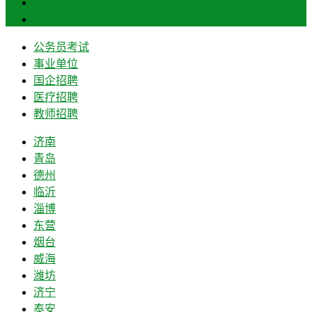
菏泽
莱芜
公务员考试
事业单位
国企招聘
医疗招聘
教师招聘
济南
青岛
德州
临沂
淄博
东营
烟台
威海
潍坊
济宁
泰安