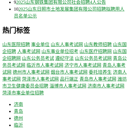
9
2025山东钢铁集团有限公司社会招聘4人公告
10
2025山东日照市土地发展集团有限公司招聘拟聘用人
员名单公示
热门标签
山东医院招聘
事业单位
山东人事考试网
山东教师招聘
山东国
企招聘
人事考试网
山东事业单位招考
山东医疗招聘网
山东国
企招聘网
山东公务员考试
遵纪守法
山东公务员考试网
青岛公
务员考试网
临沂市人事考试网
济宁市人事考试网
青岛人事考
试网
德州市人事考试网
烟台市人事考试网
委托培养生
济南人
事考试网
菏泽市人事考试网
品行端正
青岛市人事考试网
潍坊
市卫生健康委员会招聘
淄博市人事考试网
济南市人事考试网
菏泽市事业单位招聘
济南
青岛
德州
临沂