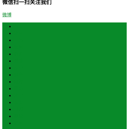
微信扫一扫关注我们
微博
首页
济南
青岛
德州
临沂
淄博
东营
烟台
威海
潍坊
济宁
泰安
日照
聊城
滨州