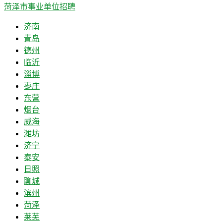
菏泽市事业单位招聘
济南
青岛
德州
临沂
淄博
枣庄
东营
烟台
威海
潍坊
济宁
泰安
日照
聊城
滨州
菏泽
莱芜