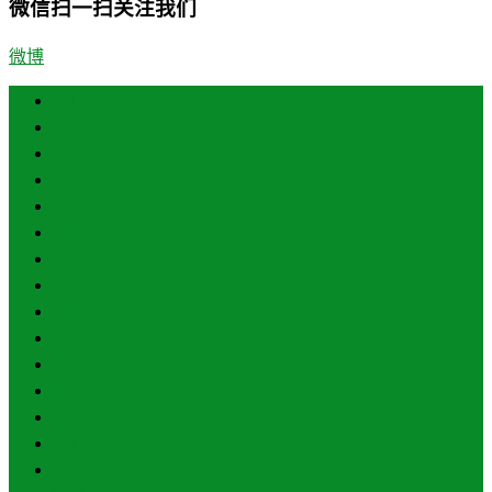
微信扫一扫关注我们
微博
首页
济南
青岛
德州
临沂
淄博
东营
烟台
威海
潍坊
济宁
泰安
日照
聊城
滨州