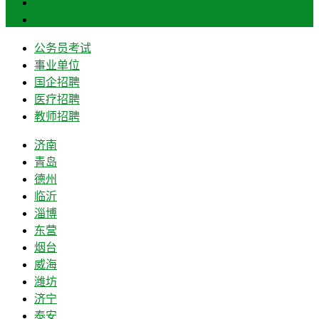
菏泽
莱芜
公务员考试
事业单位
国企招聘
医疗招聘
教师招聘
济南
青岛
德州
临沂
淄博
东营
烟台
威海
潍坊
济宁
泰安