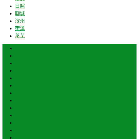
日照
聊城
滨州
菏泽
莱芜
济南
青岛
德州
临沂
淄博
枣庄
东营
烟台
威海
潍坊
济宁
泰安
日照