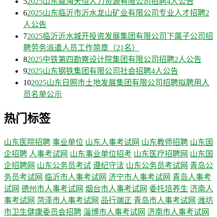
5
2025山东威海天恒人力资源有限公司招聘4人公告
6
2025山东临沂市沂水龙山矿业有限公司专业人才招聘2
人公告
7
2025临沂沂水城开投资发展集团有限公司下属子公司招
聘劳务派遣人员工作简章（21名）
8
2025中铁第四勘察设计院集团有限公司招聘2人公告
9
2025山东钢铁集团有限公司社会招聘4人公告
10
2025山东日照市土地发展集团有限公司招聘拟聘用人
员名单公示
热门标签
山东医院招聘
事业单位
山东人事考试网
山东教师招聘
山东国
企招聘
人事考试网
山东事业单位招考
山东医疗招聘网
山东国
企招聘网
山东公务员考试
遵纪守法
山东公务员考试网
青岛公
务员考试网
临沂市人事考试网
济宁市人事考试网
青岛人事考
试网
德州市人事考试网
烟台市人事考试网
委托培养生
济南人
事考试网
菏泽市人事考试网
品行端正
青岛市人事考试网
潍坊
市卫生健康委员会招聘
淄博市人事考试网
济南市人事考试网