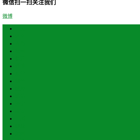
微信扫一扫关注我们
微博
首页
济南
青岛
德州
临沂
淄博
东营
烟台
威海
潍坊
济宁
泰安
日照
聊城
滨州