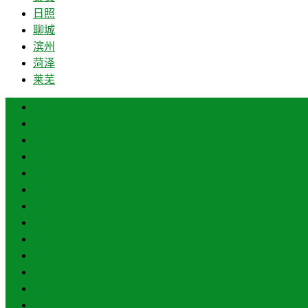
日照
聊城
滨州
菏泽
莱芜
济南
青岛
德州
临沂
淄博
枣庄
东营
烟台
威海
潍坊
济宁
泰安
日照