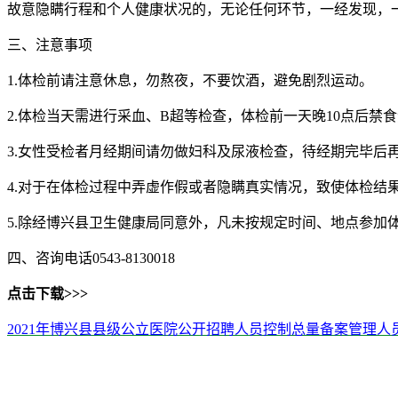
故意隐瞒行程和个人健康状况的，无论任何环节，一经发现，
三、注意事项
1.体检前请注意休息，勿熬夜，不要饮酒，避免剧烈运动。
2.体检当天需进行采血、B超等检查，体检前一天晚10点后禁
3.女性受检者月经期间请勿做妇科及尿液检查，待经期完毕后
4.对于在体检过程中弄虚作假或者隐瞒真实情况，致使体检结
5.除经博兴县卫生健康局同意外，凡未按规定时间、地点参加
四、咨询电话0543-8130018
点击下载>>>
2021年博兴县县级公立医院公开招聘人员控制总量备案管理人员体