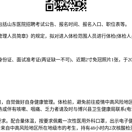
包括山东医院招聘考试公告、报名时间、报名入口、职位表等。
案管理人员简章》的规定，拟对进入体检范围人员进行体检(体检人
、面试准考证(两证缺一不可)、近期2寸免冠照片1张，于2022年
学习，自觉做好自身健康管理。体检前，避免前往疫情中高风险地
有咳嗽、咽痛、乏力者请及时与博兴县卫生健康局联系(电话0543-
要求。配合量体温，按要求佩戴一次性医用外科口罩，出示电子
来自中高风险地区所在地级市的考生，持有48小时内2次核酸检测