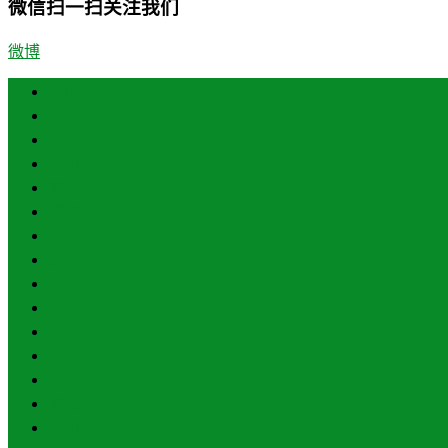
微信扫一扫关注我们
微博
首页
济南
青岛
德州
临沂
淄博
东营
烟台
威海
潍坊
济宁
泰安
日照
聊城
滨州