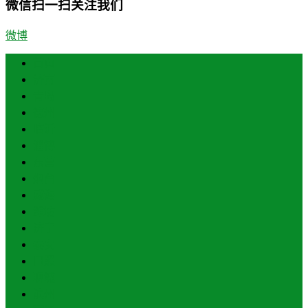
微信扫一扫关注我们
微博
首页
济南
青岛
德州
临沂
淄博
东营
烟台
威海
潍坊
济宁
泰安
日照
聊城
滨州