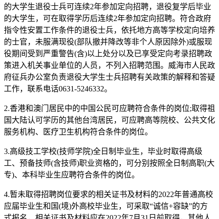
的大学生退役士兵可连续2年参加定向招聘，退役复学后毕业
的大学生，可在取得学历后连续2年参加定向招聘。符合政府
指令性安置工作条件的退役士兵，依托地方高等学校定向培养
的士官，未服满现役(部队撤并降改等非个人原因除外)或服现
役期间受到严重警告(含)以上处分以及已享受定向考录招聘政
策进入机关事业单位的人员，不列入招聘范围。威海市人民政
府征兵办公室负责退役大学生士兵招聘有关政策的解释和答疑
工作，联系电话0631-5246332。
2.香港和澳门居民中的中国公民可应聘符合条件的岗位;取得祖
国大陆认可学历的其他台湾居民，可应聘高等院校、公共文化
服务机构、医疗卫生机构符合条件的岗位。
3.高级技工学校(技师学院)全日制毕业生，毕业时取得高级
工、预备技师(含技师)职业资格的，可分别按照全日制高职(大
专)、本科毕业生应聘符合条件的岗位。
4.暂未取得招聘岗位要求的相关证书及材料的2022年普通高校
应届毕业生和国(境)外高校毕业生，可采取“诚信+容缺”的方
式报名，相关证书及材料应在2022年7月31日前取得，其他人