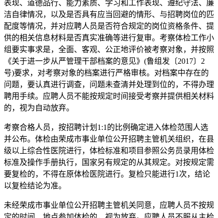
表现、道德品行、能力素质、学习和工作表现、遵纪守法、廉
洁自律情况，以及是否具有应当回避的情形、与招聘岗位的匹
配度等情况，并对应聘人员是否符合规定的岗位资格条件、提
供的相关信息材料是否真实准确等进行复审。考察体检工作小
组要实事求是，全面、客观、公正地评价被考察对象，并按照
《关于进一步从严管理干部档案的意见》(鲁组发〔2017〕2
号)要求，对考察对象的档案进行严格审核。对档案中存在的
问题，要认真进行调查，问题未查清并处理到位的，不得办理
聘用手续。应聘人员不能按规定时间接受考察并提供相关材料
的，视为自动放弃。
考察合格人员，按招聘计划1:1的比例确定进入体检范围人选
并公布。体检由荣成市事业单位公开招聘主管机关组织，在县
级以上综合性医院进行，体检标准和项目参照公务员录用体检
标准及操作手册执行，国家另有规定的从其规定。对按规定需
要复检的，不得在原体检医院进行。复检只能进行1次，结论
以复检结论为准。
未经荣成市事业单位公开招聘主管机关同意，应聘人员不按规
定的时间、地点参加体检的，视为放弃。应聘人员不服从主检