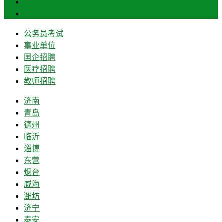
菏泽
莱芜
公务员考试
事业单位
国企招聘
医疗招聘
教师招聘
济南
青岛
德州
临沂
淄博
东营
烟台
威海
潍坊
济宁
泰安