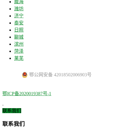
威海
潍坊
济宁
泰安
日照
聊城
滨州
菏泽
莱芜
鄂公网安备 42018502006903号
鄂ICP备2020019387号-1
.
联系我们
联系我们