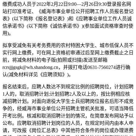
缴费成功人员于2022年2月22日9:00—2月26日9:30登录报名网
站打印准考证、《威海市事业单位公开招聘工作人员报名登记
表》(以下简称《报名登记表》)和《应聘事业单位工作人员诚
信承诺书》(以下简称《诚信承诺书》)(参加面试资格审查时使
用)。
拟享受减免有关考务费用的农村特困大学生、城市低保人员不
实行网上缴费，可在网上资格初审通过后至网上缴费截止之日
前，将减免材料的电子版(拍照或扫描)发送至邮箱
rcrsjjjgsgk@wh.shandong.cn，并拨打电话0631-7560274进行确
认(减免材料详见《应聘须知》)。
报名结束后，应聘人数达不到规定比例的招聘岗位，计划招聘
1人的，取消招聘计划;计划招聘2人及以上的，按比例相应核
减招聘计划。对面向退役大学生士兵招聘岗位报名后形不成竞
争的，经威海市事业单位公开招聘主管机关批准，可适当降低
开考比例。核减和取消招聘计划的情况，在简章发布网站予以
公布。应聘取消招聘计划岗位的人员，在规定时间内由本人申
请，可改报《岗位汇总表》中其他符合条件的岗位或办理退费