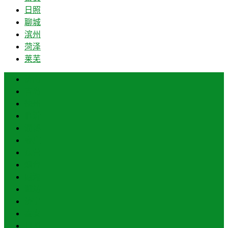
日照
聊城
滨州
菏泽
莱芜
济南
青岛
德州
临沂
淄博
枣庄
东营
烟台
威海
潍坊
济宁
泰安
日照