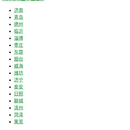
济南
青岛
德州
临沂
淄博
枣庄
东营
烟台
威海
潍坊
济宁
泰安
日照
聊城
滨州
菏泽
莱芜