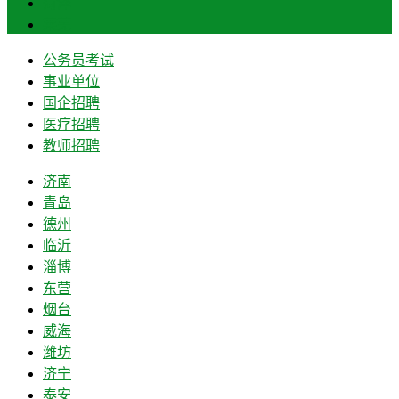
菏泽
莱芜
公务员考试
事业单位
国企招聘
医疗招聘
教师招聘
济南
青岛
德州
临沂
淄博
东营
烟台
威海
潍坊
济宁
泰安