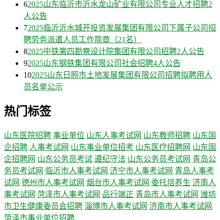
6
2025山东临沂市沂水龙山矿业有限公司专业人才招聘2
人公告
7
2025临沂沂水城开投资发展集团有限公司下属子公司招
聘劳务派遣人员工作简章（21名）
8
2025中铁第四勘察设计院集团有限公司招聘2人公告
9
2025山东钢铁集团有限公司社会招聘4人公告
10
2025山东日照市土地发展集团有限公司招聘拟聘用人
员名单公示
热门标签
山东医院招聘
事业单位
山东人事考试网
山东教师招聘
山东国
企招聘
人事考试网
山东事业单位招考
山东医疗招聘网
山东国
企招聘网
山东公务员考试
遵纪守法
山东公务员考试网
青岛公
务员考试网
临沂市人事考试网
济宁市人事考试网
青岛人事考
试网
德州市人事考试网
烟台市人事考试网
委托培养生
济南人
事考试网
菏泽市人事考试网
品行端正
青岛市人事考试网
潍坊
市卫生健康委员会招聘
淄博市人事考试网
济南市人事考试网
菏泽市事业单位招聘