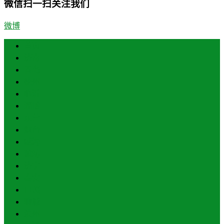
微信扫一扫关注我们
微博
首页
济南
青岛
德州
临沂
淄博
东营
烟台
威海
潍坊
济宁
泰安
日照
聊城
滨州