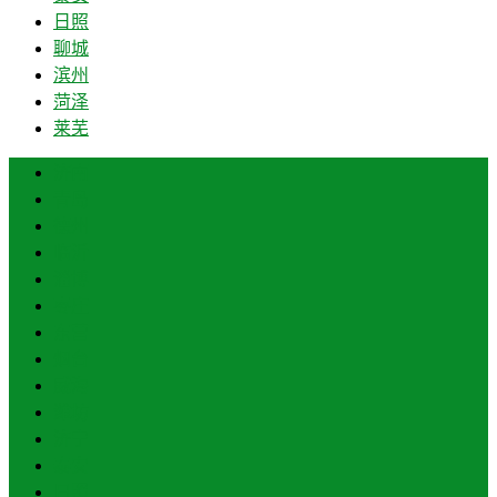
日照
聊城
滨州
菏泽
莱芜
济南
青岛
德州
临沂
淄博
枣庄
东营
烟台
威海
潍坊
济宁
泰安
日照