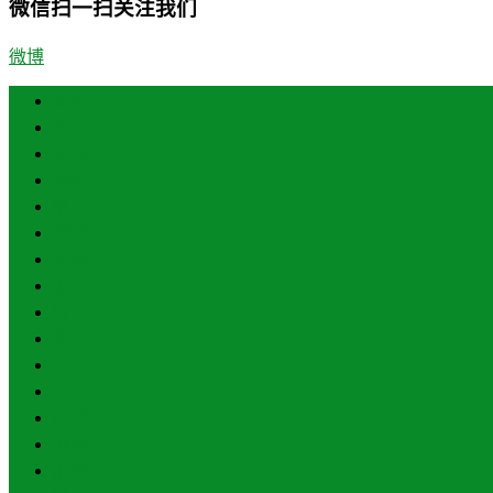
微信扫一扫关注我们
微博
首页
济南
青岛
德州
临沂
淄博
东营
烟台
威海
潍坊
济宁
泰安
日照
聊城
滨州