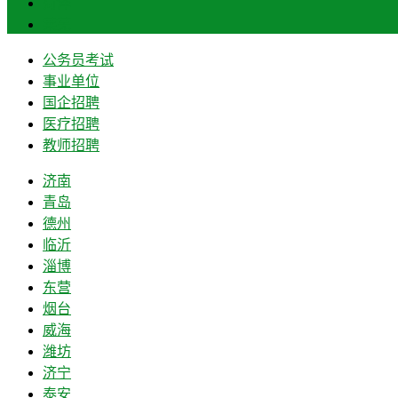
菏泽
莱芜
公务员考试
事业单位
国企招聘
医疗招聘
教师招聘
济南
青岛
德州
临沂
淄博
东营
烟台
威海
潍坊
济宁
泰安