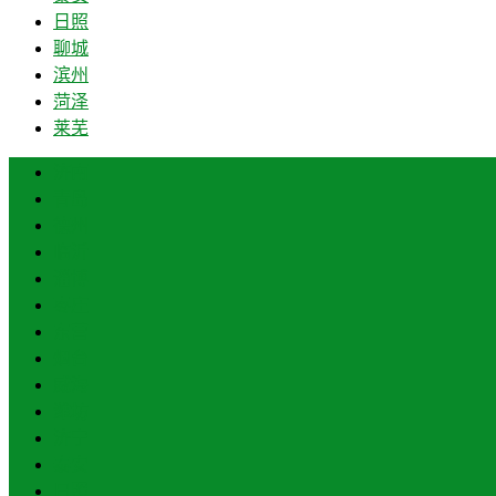
日照
聊城
滨州
菏泽
莱芜
济南
青岛
德州
临沂
淄博
枣庄
东营
烟台
威海
潍坊
济宁
泰安
日照