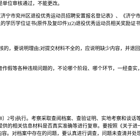
经单位审核通过，不能更改。
《济宁市兖州区退役优秀运动员招聘安置报名登记表》、《济宁
的学历学位证书(原件及复印件);(2)退役优秀运动员相关奖励证书
核的，要说明理由;对提交材料不全的，应说明缺少内容，并退
虚作假等各种违规问题的，不论哪个阶段、哪个环节，一经查实
018〕2号)执行。考察采取查阅档案、查验证明、实地考察和谈
供的相关信息材料是否真实准确等进行复审。要按照《关于进一步从
等内容。对档案中存在的问题，要认真进行调查，问题未查清并处