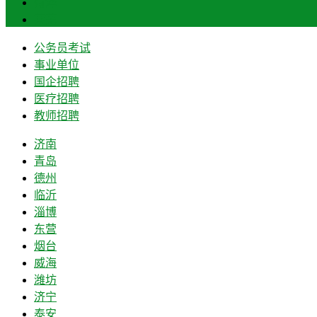
菏泽
莱芜
公务员考试
事业单位
国企招聘
医疗招聘
教师招聘
济南
青岛
德州
临沂
淄博
东营
烟台
威海
潍坊
济宁
泰安