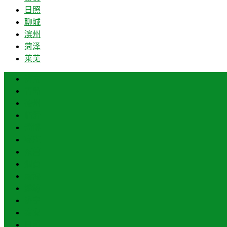
日照
聊城
滨州
菏泽
莱芜
济南
青岛
德州
临沂
淄博
枣庄
东营
烟台
威海
潍坊
济宁
泰安
日照