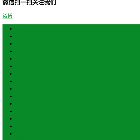
微信扫一扫关注我们
微博
首页
济南
青岛
德州
临沂
淄博
东营
烟台
威海
潍坊
济宁
泰安
日照
聊城
滨州