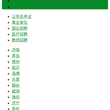
菏泽
莱芜
公务员考试
事业单位
国企招聘
医疗招聘
教师招聘
济南
青岛
德州
临沂
淄博
东营
烟台
威海
潍坊
济宁
泰安