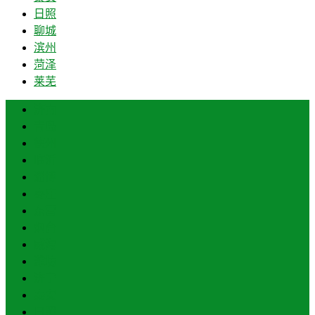
日照
聊城
滨州
菏泽
莱芜
济南
青岛
德州
临沂
淄博
枣庄
东营
烟台
威海
潍坊
济宁
泰安
日照