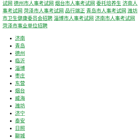
试网
德州市人事考试网
烟台市人事考试网
委托培养生
济南人
事考试网
菏泽市人事考试网
品行端正
青岛市人事考试网
潍坊
市卫生健康委员会招聘
淄博市人事考试网
济南市人事考试网
菏泽市事业单位招聘
济南
青岛
德州
临沂
淄博
枣庄
东营
烟台
威海
潍坊
济宁
泰安
日照
聊城