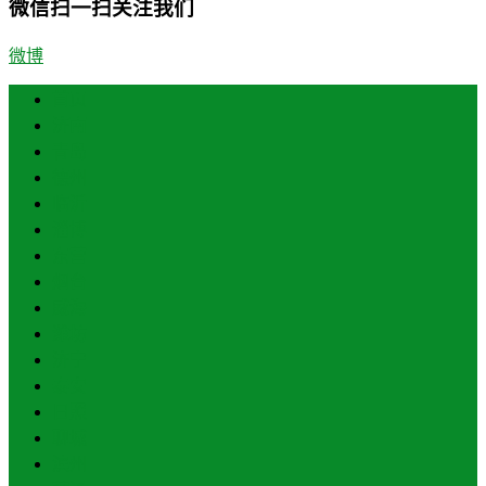
微信扫一扫关注我们
微博
首页
济南
青岛
德州
临沂
淄博
东营
烟台
威海
潍坊
济宁
泰安
日照
聊城
滨州