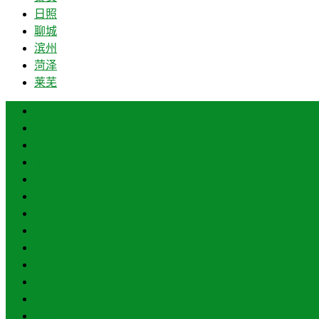
日照
聊城
滨州
菏泽
莱芜
济南
青岛
德州
临沂
淄博
枣庄
东营
烟台
威海
潍坊
济宁
泰安
日照