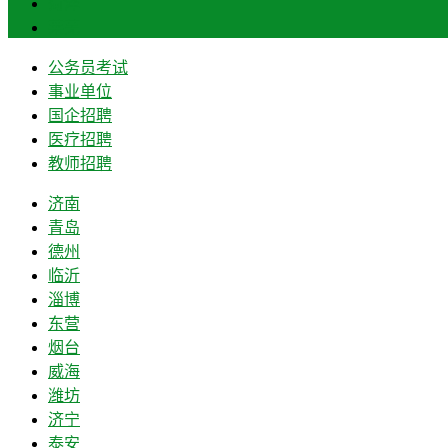
菏泽
莱芜
公务员考试
事业单位
国企招聘
医疗招聘
教师招聘
济南
青岛
德州
临沂
淄博
东营
烟台
威海
潍坊
济宁
泰安