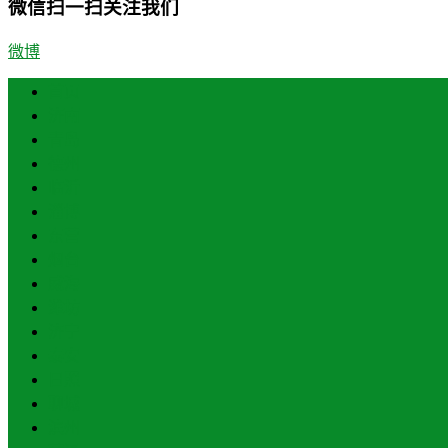
微信扫一扫关注我们
微博
首页
济南
青岛
德州
临沂
淄博
东营
烟台
威海
潍坊
济宁
泰安
日照
聊城
滨州