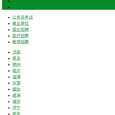
菏泽
莱芜
公务员考试
事业单位
国企招聘
医疗招聘
教师招聘
济南
青岛
德州
临沂
淄博
东营
烟台
威海
潍坊
济宁
泰安