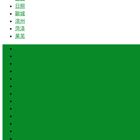
日照
聊城
滨州
菏泽
莱芜
济南
青岛
德州
临沂
淄博
枣庄
东营
烟台
威海
潍坊
济宁
泰安
日照