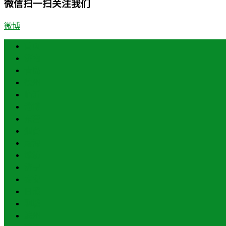
微信扫一扫关注我们
微博
首页
济南
青岛
德州
临沂
淄博
东营
烟台
威海
潍坊
济宁
泰安
日照
聊城
滨州