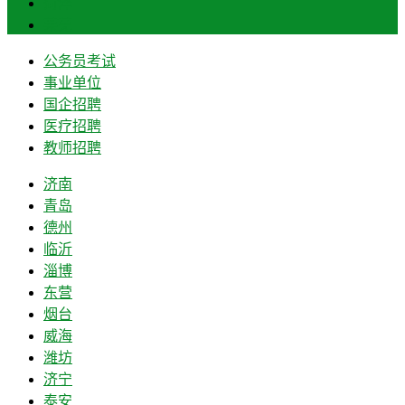
菏泽
莱芜
公务员考试
事业单位
国企招聘
医疗招聘
教师招聘
济南
青岛
德州
临沂
淄博
东营
烟台
威海
潍坊
济宁
泰安