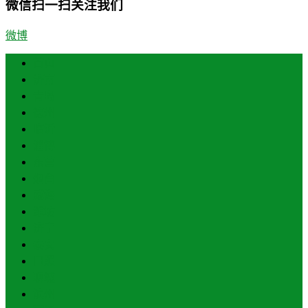
微信扫一扫关注我们
微博
首页
济南
青岛
德州
临沂
淄博
东营
烟台
威海
潍坊
济宁
泰安
日照
聊城
滨州