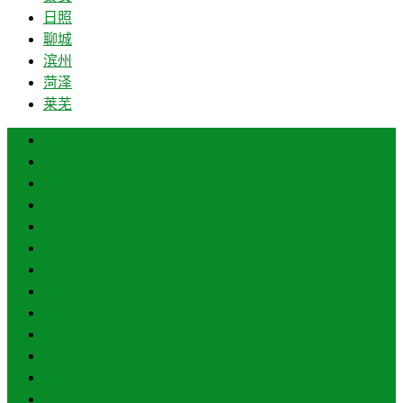
日照
聊城
滨州
菏泽
莱芜
济南
青岛
德州
临沂
淄博
枣庄
东营
烟台
威海
潍坊
济宁
泰安
日照